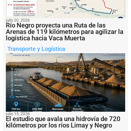
ti
v
a
c
julio 20, 2026
i
Río Negro proyecta una Ruta de las
ó
Arenas de 119 kilómetros para agilizar la
n
logística hacia Vaca Muerta
d
e
Transporte y Logística
l
a
h
i
s
t
ó
ri
c
a
T
e
r
julio 15, 2026
El estudio que avala una hidrovía de 720
m
i
kilómetros por los ríos Limay y Negro
n