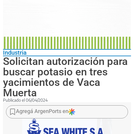
Industria
Solicitan autorización para
buscar potasio en tres
yacimientos de Vaca
Muerta
Publicado el
06/04/2024
El
pedido
Agregá ArgenPorts en
fue
presentado
por
Cancambria