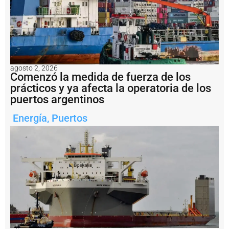
ó
n
t
r
a
s
c
agosto 2, 2026
a
Comenzó la medida de fuerza de los
s
prácticos y ya afecta la operatoria de los
i
puertos argentinos
7
0
Energía
,
Puertos
a
ñ
o
s
P
u
e
r
t
o
M
a