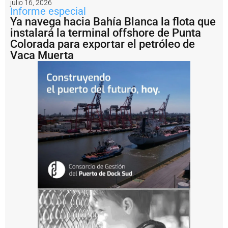
julio 16, 2026
r
Informe especial
d
Ya navega hacia Bahía Blanca la flota que
e
instalará la terminal offshore de Punta
l
P
Colorada para exportar el petróleo de
l
Vaca Muerta
a
t
a
b
u
s
c
a
fi
n
a
n
c
i
a
m
i
e
n