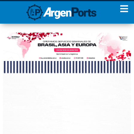
¡Sumate a nuestro
Newsletter!
Nombre
Apellidos
Email
Estoy de acuerdo con las
condiciones y políticas de
privacidad.