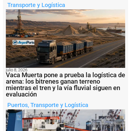
a
Transporte y Logística
l
I
d
e
l
P
u
e
r
t
o
V
julio 8, 2026
il
Vaca Muerta pone a prueba la logística de
l
arena: los bitrenes ganan terreno
a
mientras el tren y la vía fluvial siguen en
C
o
evaluación
n
s
Puertos
,
Transporte y Logística
ti
t
u
c
i