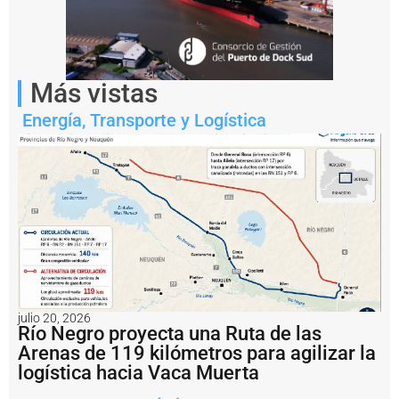
y
alinear
la
flota
argentina
Más vistas
con
los
Energía
,
Transporte y Logística
estándares
ambientales
de
la
OMI.
julio 20, 2026
Río Negro proyecta una Ruta de las
Arenas de 119 kilómetros para agilizar la
logística hacia Vaca Muerta