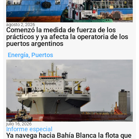
r
e
d
u
c
agosto 2, 2026
e
Comenzó la medida de fuerza de los
r
prácticos y ya afecta la operatoria de los
e
puertos argentinos
t
e
Energía
,
Puertos
n
c
i
o
n
e
s
y
e
li
m
i
n
julio 16, 2026
Informe especial
a
i
Ya navega hacia Bahía Blanca la flota que