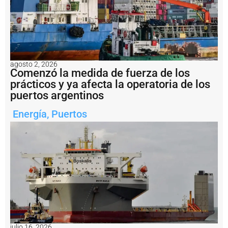
g
2
E
n
i
m
agosto 2, 2026
á
Comenzó la medida de fuerza de los
g
prácticos y ya afecta la operatoria de los
e
n
puertos argentinos
e
s
Energía
,
Puertos
:
fi
n
a
li
z
ó
e
n
B
a
h
julio 16, 2026