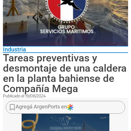
Industria
Tareas preventivas y
desmontaje de una caldera
en la planta bahiense de
Compañía Mega
Publicado el
19/08/2024
La
empresa
Agregá ArgenPorts en
informó
a
la
comunidad