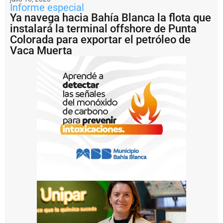
í
Informe especial
a
Ya navega hacia Bahía Blanca la flota que
B
instalará la terminal offshore de Punta
l
a
Colorada para exportar el petróleo de
n
Vaca Muerta
c
a
e
l
o
p
e
r
a
ti
v
o
d
e
p
u
e
s
t