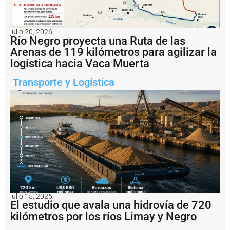
A
r
g
e
julio 20, 2026
Río Negro proyecta una Ruta de las
n
ti
Arenas de 119 kilómetros para agilizar la
n
logística hacia Vaca Muerta
a
i
Transporte y Logística
m
p
u
s
o
u
n
a
m
u
lt
a
julio 15, 2026
d
El estudio que avala una hidrovía de 720
e
kilómetros por los ríos Limay y Negro
U
S