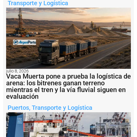
Transporte y Logística
D
1
.
2
m
il
l
o
n
e
s
a
l
julio 8, 2026
b
Vaca Muerta pone a prueba la logística de
u
arena: los bitrenes ganan terreno
q
mientras el tren y la vía fluvial siguen en
u
evaluación
e
H
Puertos
,
Transporte y Logística
a
i
X
i
a
n