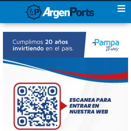
¡Sumate a nuestro
Newsletter!
Nombre
Apellidos
Email
Estoy de acuerdo con las
condiciones y políticas de
privacidad.