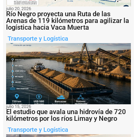
li
z
julio 20, 2026
ó
Río Negro proyecta una Ruta de las
e
Arenas de 119 kilómetros para agilizar la
n
logística hacia Vaca Muerta
B
a
Transporte y Logística
h
í
a
B
l
a
n
c
a
e
l
o
p
julio 15, 2026
El estudio que avala una hidrovía de 720
e
r
kilómetros por los ríos Limay y Negro
a
ti
Transporte y Logística
v