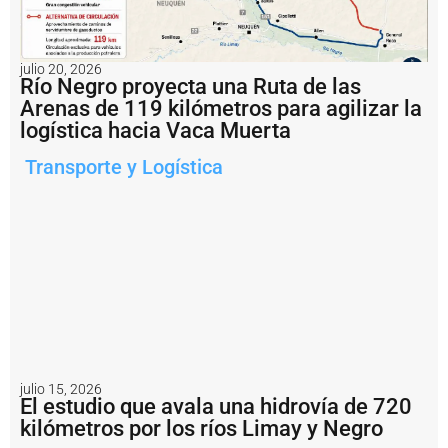
i
m
p
u
julio 20, 2026
s
Río Negro proyecta una Ruta de las
o
Arenas de 119 kilómetros para agilizar la
u
logística hacia Vaca Muerta
n
a
Transporte y Logística
m
u
lt
a
d
e
U
S
D
1
.
2
m
julio 15, 2026
El estudio que avala una hidrovía de 720
il
l
kilómetros por los ríos Limay y Negro
o