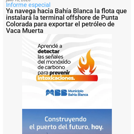
ñ
Informe especial
o
Ya navega hacia Bahía Blanca la flota que
s
instalará la terminal offshore de Punta
P
Colorada para exportar el petróleo de
u
Vaca Muerta
e
r
t
o
M
a
r
d
e
l
P
l
a
t
a
b
u
s
c