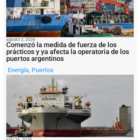
r
m
ó
e
l
r
e
s
agosto 2, 2026
Comenzó la medida de fuerza de los
t
a
prácticos y ya afecta la operatoria de los
b
puertos argentinos
l
e
Energía
,
Puertos
c
i
m
i
e
n
t
o
p
r
o
g
julio 16, 2026