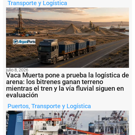
s
Transporte y Logística
d
e
d
e
li
v
e
r
y
P
r
e
julio 8, 2026
Vaca Muerta pone a prueba la logística de
f
e
arena: los bitrenes ganan terreno
c
mientras el tren y la vía fluvial siguen en
t
evaluación
u
r
Puertos
,
Transporte y Logística
a
c
o
n
fi