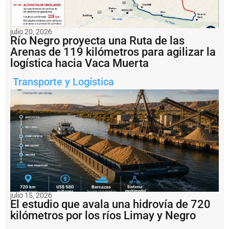
a
s
ti
e
julio 20, 2026
n
Río Negro proyecta una Ruta de las
d
Arenas de 119 kilómetros para agilizar la
a
logística hacia Vaca Muerta
s
F
Transporte y Logística
u
ll
a
m
á
s
d
e
6
0
0
p
u
julio 15, 2026
El estudio que avala una hidrovía de 720
n
t
kilómetros por los ríos Limay y Negro
o