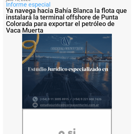
r
Informe especial
e
Ya navega hacia Bahía Blanca la flota que
s
instalará la terminal offshore de Punta
i
v
Colorada para exportar el petróleo de
o
Vaca Muerta
d
e
l
t
r
á
n
s
it
o
d
e
b
u
q
u
e
s
y