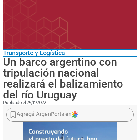
Transporte y Logística
Un barco argentino con
tripulación nacional
realizará el balizamiento
del río Uruguay
Publicado el
25/11/2022
Se
trata
Agregá ArgenPorts en
del balizador-
562
B,
que