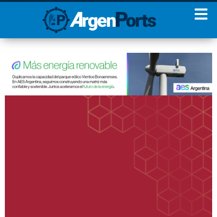
¡Sumate a nuestro
Newsletter!
Nombre
Apellidos
Email
Estoy de acuerdo con las
condiciones y políticas de
privacidad.