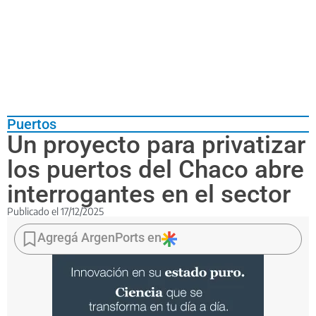
Puertos
Un proyecto para privatizar
los puertos del Chaco abre
interrogantes en el sector
Publicado el
17/12/2025
La
iniciativa
Agregá ArgenPorts en
oficial
habilita
concesiones
privadas
en
Barranqueras