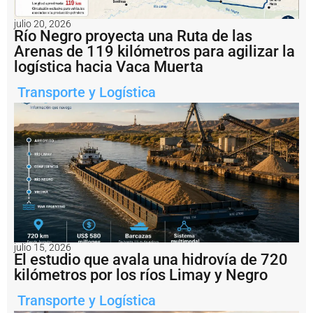
Notas
julio 20, 2026
relacionadas
Río Negro proyecta una Ruta de las
E
Arenas de 119 kilómetros para agilizar la
l
logística hacia Vaca Muerta
p
u
Transporte y Logística
e
r
t
o
d
e
B
a
r
r
a
n
julio 15, 2026
q
El estudio que avala una hidrovía de 720
u
kilómetros por los ríos Limay y Negro
e
r
a
Transporte y Logística
s