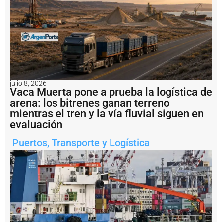
o
a
fl
o
t
e
a
l
b
julio 8, 2026
u
Vaca Muerta pone a prueba la logística de
q
arena: los bitrenes ganan terreno
u
e
mientras el tren y la vía fluvial siguen en
q
evaluación
u
e
Puertos
,
Transporte y Logística
i
n
s
t
a
l
a
r
á