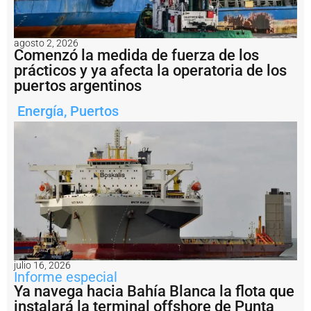
l
a
t
agosto 2, 2026
u
Comenzó la medida de fuerza de los
b
prácticos y ya afecta la operatoria de los
e
rí
puertos argentinos
a
s
Energía
,
Puertos
u
b
m
a
ri
n
a
d
e
l
V
M
julio 16, 2026
O
Informe especial
S
Ya navega hacia Bahía Blanca la flota que
E
instalará la terminal offshore de Punta