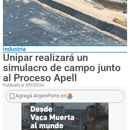
Industria
Unipar realizará un
simulacro de campo junto
al Proceso Apell
Publicado el
31/07/2024
Será
el
Agregá ArgenPorts en
viernes
2
de
agosto
en
la