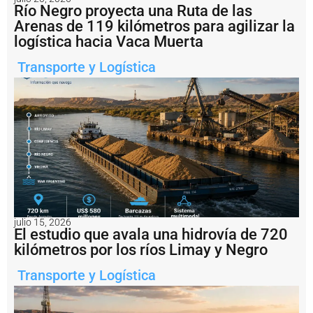
i
Río Negro proyecta una Ruta de las
m
Arenas de 119 kilómetros para agilizar la
á
logística hacia Vaca Muerta
g
e
Transporte y Logística
n
e
s
d
e
l
o
p
e
r
a
ti
v
julio 15, 2026
o
El estudio que avala una hidrovía de 720
q
kilómetros por los ríos Limay y Negro
u
e
Transporte y Logística
p
u
s