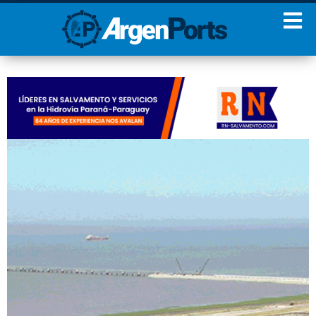
¡Sumate a nuestro
Newsletter!
Nombre
Apellidos
Email
Estoy de acuerdo con las
condiciones y políticas de
privacidad.