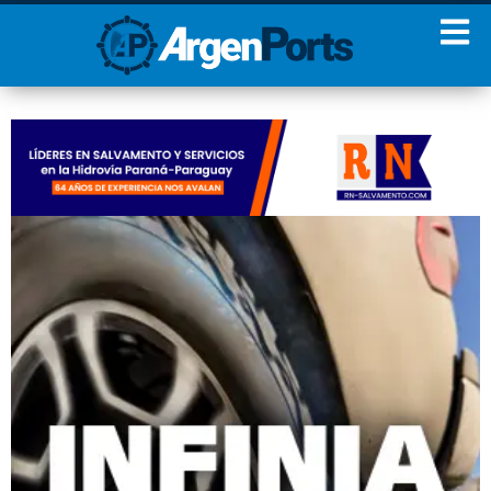
¡Sumate a nuestro
Newsletter!
Nombre
Apellidos
Email
Estoy de acuerdo con las
condiciones y políticas de
privacidad.