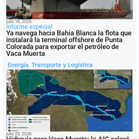
P
e
s
julio 16, 2026
c
Informe especial
a
Ya navega hacia Bahía Blanca la flota que
il
instalará la terminal offshore de Punta
e
g
Colorada para exportar el petróleo de
a
Vaca Muerta
l:
A
Energía
,
Transporte y Logística
r
g
e
n
ti
n
a
i
m
p
u
s
o
julio 23, 2026