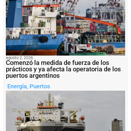
n
s
a
li
d
a
d
e
l
a
m
agosto 2, 2026
i
Comenzó la medida de fuerza de los
n
prácticos y ya afecta la operatoria de los
e
puertos argentinos
rí
a
Energía
,
Puertos
a
r
g
e
n
ti
n
a
?