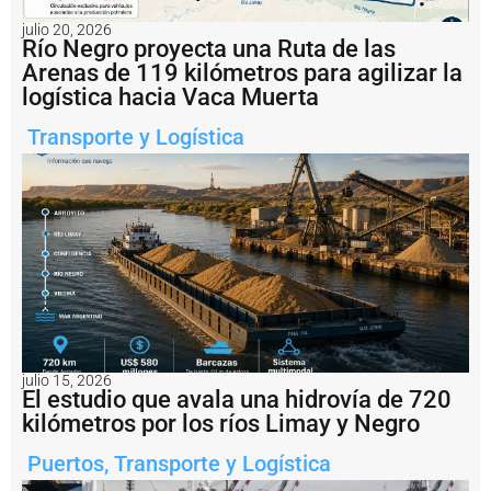
o
s
julio 20, 2026
a
Río Negro proyecta una Ruta de las
ri
Arenas de 119 kilómetros para agilizar la
o
logística hacia Vaca Muerta
c
o
Transporte y Logística
n
v
e
r
ti
r
s
e
r
e
a
l
m
julio 15, 2026
El estudio que avala una hidrovía de 720
e
n
kilómetros por los ríos Limay y Negro
t
e
Puertos
,
Transporte y Logística
e