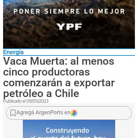
Energía
Vaca Muerta: al menos
cinco productoras
comenzarán a exportar
petróleo a Chile
Publicado el
09/05/2023
La
actividad
Agregá ArgenPorts en
se
retomará
luego
de