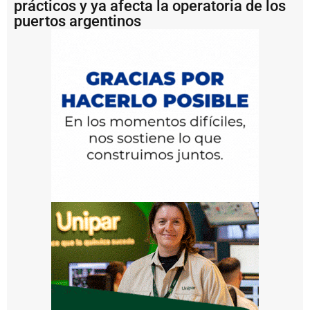
prácticos y ya afecta la operatoria de los
m
puertos argentinos
i
e
n
t
o
s
e
n
l
a
H
i
d
r
o
v
í
a
P
u
e
r
t