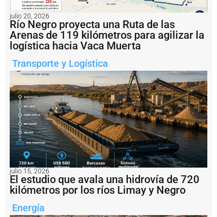
e
c
julio 20, 2026
t
Río Negro proyecta una Ruta de las
u
Arenas de 119 kilómetros para agilizar la
r
logística hacia Vaca Muerta
a
c
Transporte y Logística
o
n
fi
r
m
ó
e
l
r
e
s
t
a
julio 15, 2026
b
El estudio que avala una hidrovía de 720
l
kilómetros por los ríos Limay y Negro
e
c
Energía
i