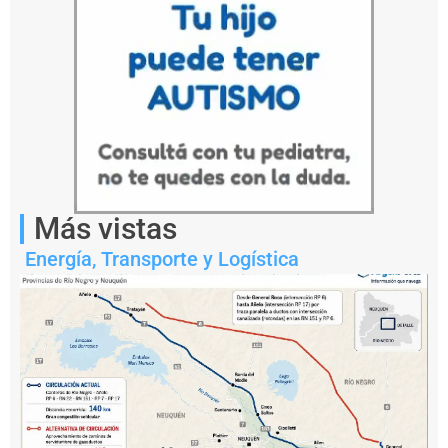
Más vistas
Energía
,
Transporte y Logística
Notas
relacionadas
P
r
e
f