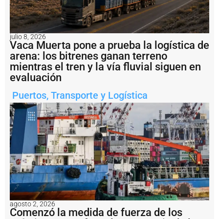
o
d
e
b
julio 8, 2026
u
Vaca Muerta pone a prueba la logística de
q
arena: los bitrenes ganan terreno
u
mientras el tren y la vía fluvial siguen en
e
s
evaluación
y
s
Puertos
,
Transporte y Logística
u
p
e
r
v
i
s
ó
6
6
m
o
agosto 2, 2026
v
Comenzó la medida de fuerza de los
i