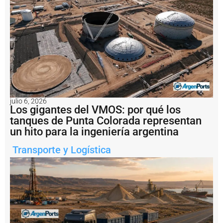
m
i
e
n
t
o
p
r
o
g
r
julio 6, 2026
e
Los gigantes del VMOS: por qué los
s
tanques de Punta Colorada representan
i
v
un hito para la ingeniería argentina
o
d
Transporte y Logística
e
l
t
r
á
n
s
it