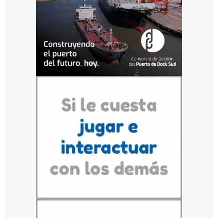
con
los
compromisos
del
Plan
Gas,
en
el
que
se
adjudicó
un
volumen
de
20
millones
de
metros
cúbicos
diarios
para
el
período
2020-
2024.