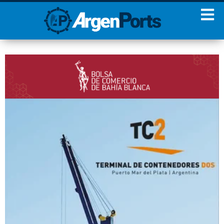
¡Sumate a nuestro
Newsletter!
Nombre
Apellidos
Email
Estoy de acuerdo con las
condiciones y políticas de
privacidad.