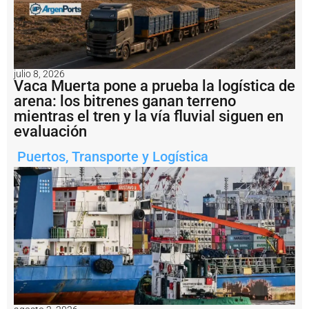
it
o
d
e
b
u
julio 8, 2026
q
Vaca Muerta pone a prueba la logística de
u
arena: los bitrenes ganan terreno
e
mientras el tren y la vía fluvial siguen en
s
evaluación
y
s
u
Puertos
,
Transporte y Logística
p
e
r
v
i
s
ó
6
6
m
o
v