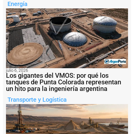
i
Energía
m
i
e
n
t
o
p
r
o
g
r
e
julio 6, 2026
s
Los gigantes del VMOS: por qué los
i
tanques de Punta Colorada representan
v
un hito para la ingeniería argentina
o
d
e
Transporte y Logística
l
t
r
á
n
s