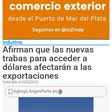
Industria
Afirman que las nuevas
trabas para acceder a
dólares afectarán a las
exportaciones
Publicado el
10/02/2022
Fernando
Landa,
Agregá ArgenPorts en
titular
de
la
Cámara