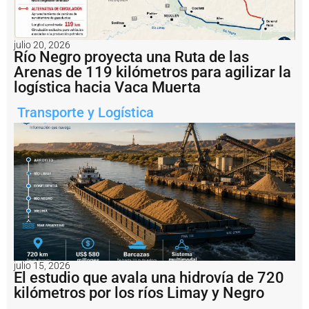
f
e
c
t
julio 20, 2026
u
Río Negro proyecta una Ruta de las
r
Arenas de 119 kilómetros para agilizar la
a
logística hacia Vaca Muerta
c
o
Transporte y Logística
n
fi
r
m
ó
e
l
r
e
s
t
a
b
julio 15, 2026
El estudio que avala una hidrovía de 720
l
e
kilómetros por los ríos Limay y Negro
c