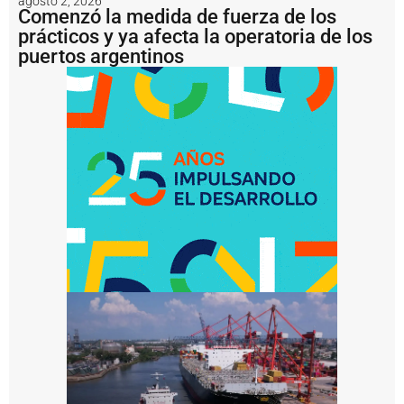
agosto 2, 2026
i
Comenzó la medida de fuerza de los
m
prácticos y ya afecta la operatoria de los
i
puertos argentinos
e
n
t
o
s
e
n
l
a
H
i
d
r
o
v
í
a
P
u
e
r