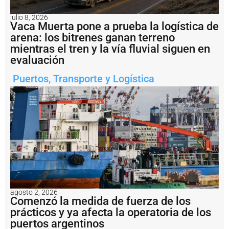
q
u
julio 8, 2026
e
Vaca Muerta pone a prueba la logística de
s
arena: los bitrenes ganan terreno
y
mientras el tren y la vía fluvial siguen en
s
evaluación
u
p
Puertos
,
Transporte y Logística
e
r
v
i
s
ó
6
6
m
o
v
i
m
agosto 2, 2026
i
Comenzó la medida de fuerza de los
e
prácticos y ya afecta la operatoria de los
n
puertos argentinos
t