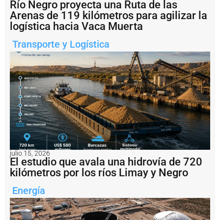
a
Río Negro proyecta una Ruta de las
c
Arenas de 119 kilómetros para agilizar la
o
logística hacia Vaca Muerta
n
fi
Transporte y Logística
r
m
ó
e
l
r
e
s
t
a
b
l
e
julio 15, 2026
El estudio que avala una hidrovía de 720
c
i
kilómetros por los ríos Limay y Negro
m
i
Energía
e
n
t