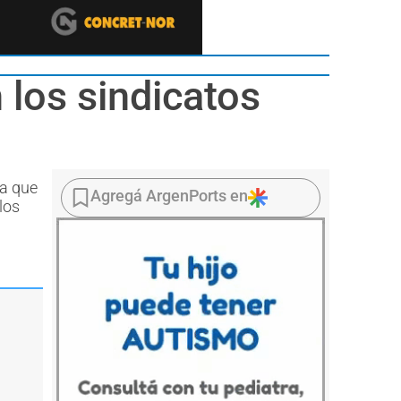
los sindicatos
za que
Agregá ArgenPorts en
los