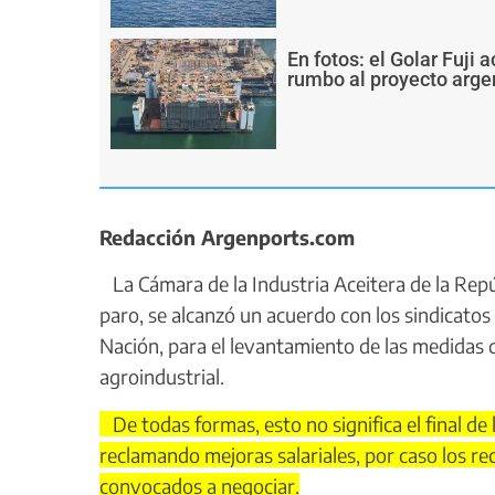
En fotos: el Golar Fuji
rumbo al proyecto arge
Redacción Argenports.com
La Cámara de la Industria Aceitera de la Repú
paro, se alcanzó un acuerdo con los sindicatos 
Nación, para el levantamiento de las medidas d
agroindustrial.
De todas formas, esto no significa el final de
reclamando mejoras salariales, por caso los re
convocados a negociar.