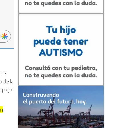
n
 de
o de la
mplejo
en