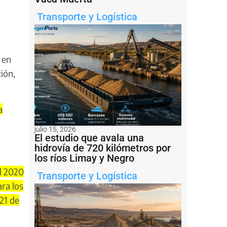
Transporte y Logística
 en
ión,
a
julio 15, 2026
El estudio que avala una
hidrovía de 720 kilómetros por
los ríos Limay y Negro
l 2020
Transporte y Logística
ra los
21 de