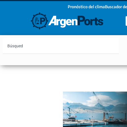
Pronóstico del clima
Buscador de
¡Sumate a nuestro Newsletter!
Nombre
Apellidos
Email
Argentina
Vaca Muerta
Hidrovía
Bahía Blanc
Estoy de acuerdo con las condiciones y políticas d
privacidad.