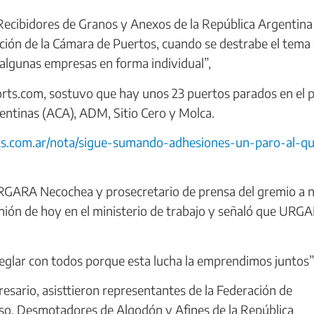
n Recibidores de Granos y Anexos de la República Argentina
ación de la Cámara de Puertos, cuando se destrabe el tema
 algunas empresas en forma individual”,
rts.com, sostuvo que hay unos 23 puertos parados en el p
gentinas (ACA), ADM, Sitio Cero y Molca.
rts.com.ar/nota/sigue-sumando-adhesiones-un-paro-al-q
URGARA Necochea y prosecretario de prensa del gremio a n
unión de hoy en el ministerio de trabajo y señaló que URG
eglar con todos porque esta lucha la emprendimos juntos”, 
sario, asisttieron representantes de la Federación de
oso, Desmotadores de Algodón y Afines de la República