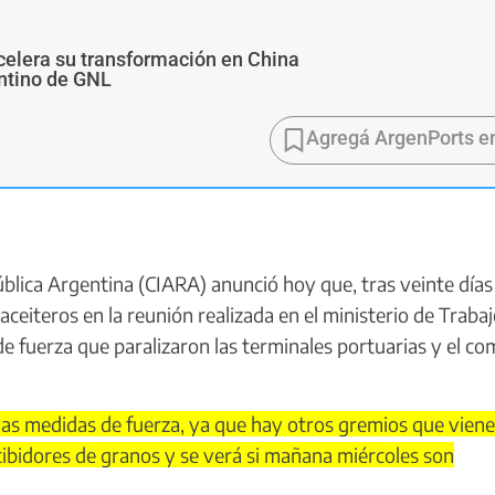
 acelera su transformación en China
ntino de GNL
Agregá ArgenPorts e
blica Argentina (CIARA) anunció hoy que, tras veinte días
aceiteros en la reunión realizada en el ministerio de Trabaj
e fuerza que paralizaron las terminales portuarias y el co
 las medidas de fuerza, ya que hay otros gremios que vien
cibidores de granos y se verá si mañana miércoles son