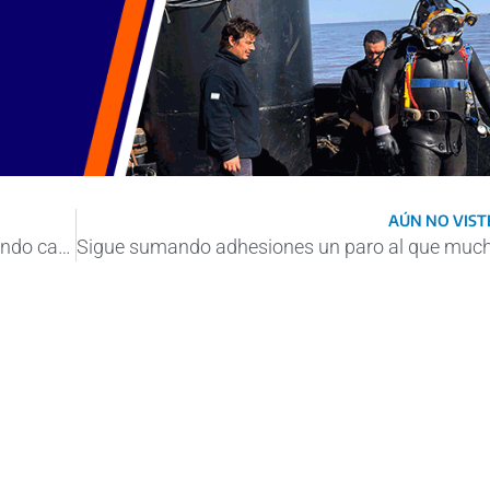
AÚN NO VISTE
“Es inconcebible que Argentina siga moviendo casi todas las cargas por tierra y no por barco”