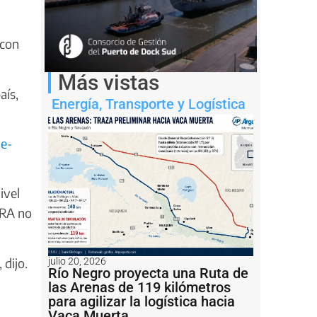
 con
Más vistas
aís,
Energía
,
Transporte y Logística
ue-
ivel
ARA no
dijo.
julio 20, 2026
Río Negro proyecta una Ruta de
las Arenas de 119 kilómetros
para agilizar la logística hacia
Vaca Muerta