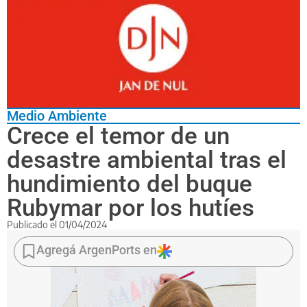
Medio Ambiente
Crece el temor de un
desastre ambiental tras el
hundimiento del buque
Rubymar por los hutíes
Publicado el
01/04/2024
Las
autoridades
Agregá ArgenPorts en
advirtieron
que
el
naufragio