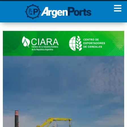
¡Sumate a nuestro
Newsletter!
Nombre
Apellidos
Email
Estoy de acuerdo con las
condiciones y políticas de
privacidad.