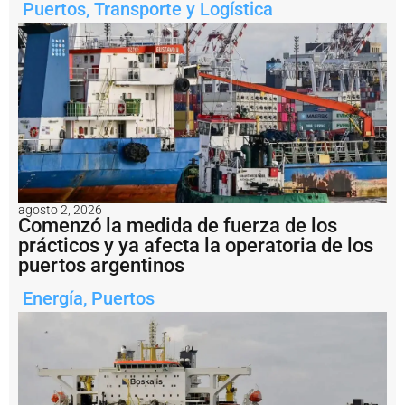
t
Puertos
,
Transporte y Logística
o
S
a
n
A
n
t
o
n
i
o
E
agosto 2, 2026
s
Comenzó la medida de fuerza de los
t
prácticos y ya afecta la operatoria de los
e
puertos argentinos
y
l
Energía
,
Puertos
o
g
r
ó
z
a
f