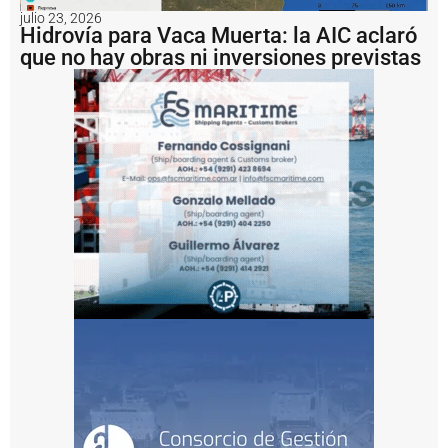
e
julio 23, 2026
d
Hidrovía para Vaca Muerta: la AIC aclaró
e
que no hay obras ni inversiones previstas
e
l
P
u
e
r
t
o
d
e
R
o
s
a
ri
o
c
o
n
v
e
r