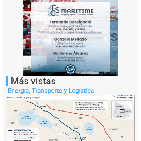
atacado
por
el
grupo
financiado
por
Irán
Más vistas
Energía
,
Transporte y Logística