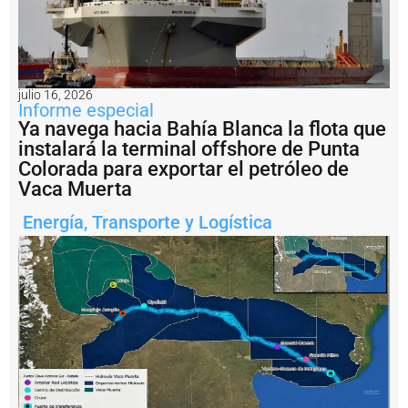
a
r
p
o
r
s
julio 16, 2026
u
Informe especial
s
Ya navega hacia Bahía Blanca la flota que
p
instalará la terminal offshore de Punta
r
Colorada para exportar el petróleo de
o
Vaca Muerta
p
i
Energía
,
Transporte y Logística
o
s
m
e
d
i
o
s
¿
P
u