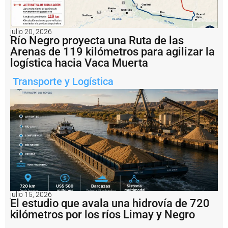
Notas
relacionadas
U
julio 20, 2026
n
Río Negro proyecta una Ruta de las
r
Arenas de 119 kilómetros para agilizar la
e
logística hacia Vaca Muerta
m
o
Transporte y Logística
l
c
a
d
o
r
v
a
r
ó
e
n
p
julio 15, 2026
El estudio que avala una hidrovía de 720
u
e
kilómetros por los ríos Limay y Negro
r