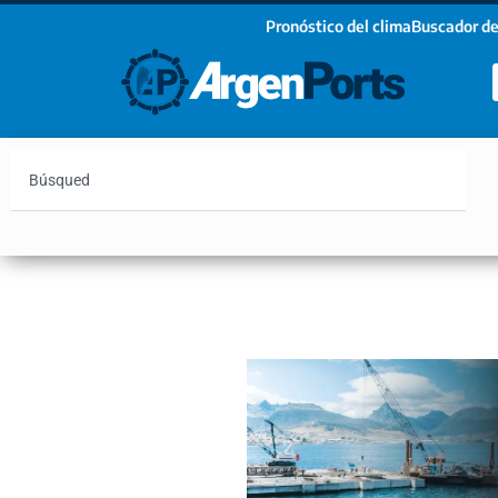
Pronóstico del clima
Buscador de
¡Sumate a nuestro Newsletter!
Nombre
Apellidos
Email
Argentina
Vaca Muerta
Hidrovía
Bahía Blanc
Estoy de acuerdo con las condiciones y políticas d
privacidad.