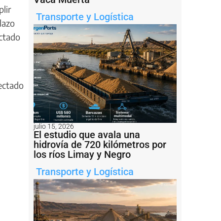
lir
Transporte y Logística
lazo
actado
fectado
julio 15, 2026
El estudio que avala una
hidrovía de 720 kilómetros por
los ríos Limay y Negro
Transporte y Logística