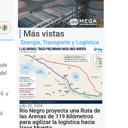
n
Más vistas
Energía
,
Transporte y Logística
esde
del
 6 y
julio 20, 2026
Río Negro proyecta una Ruta de
el
las Arenas de 119 kilómetros
para agilizar la logística hacia
Vaca Muerta