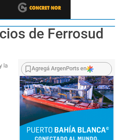
icios de Ferrosud
y la
Agregá ArgenPorts en