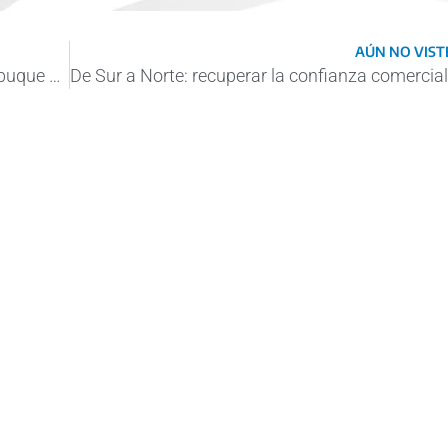
AÚN NO VISTE
Video: el impactante momento en que un buque se parte en dos y se hunde en el Mar Negro