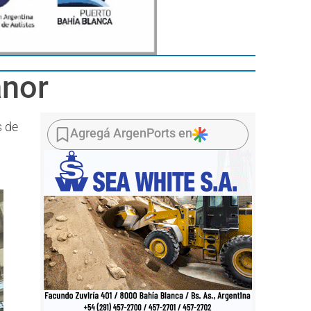
anor
s de
Agregá ArgenPorts en