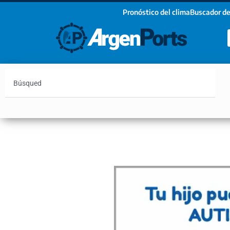
Pronóstico del clima
Buscador de
¡Sumate a nuestro Newsletter!
Nombre
Apellidos
Email
Argentina
Vaca Muerta
Hidrovía
Bahía Blanc
Estoy de acuerdo con las condiciones y políticas d
privacidad.