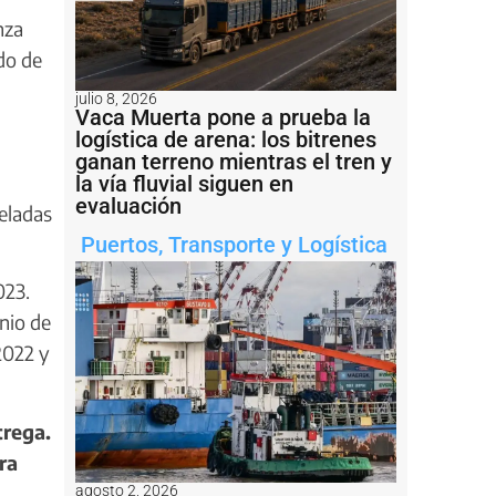
nza
do de
julio 8, 2026
Vaca Muerta pone a prueba la
logística de arena: los bitrenes
ganan terreno mientras el tren y
la vía fluvial siguen en
evaluación
neladas
Puertos
,
Transporte y Logística
023.
nio de
2022 y
trega.
ra
agosto 2, 2026