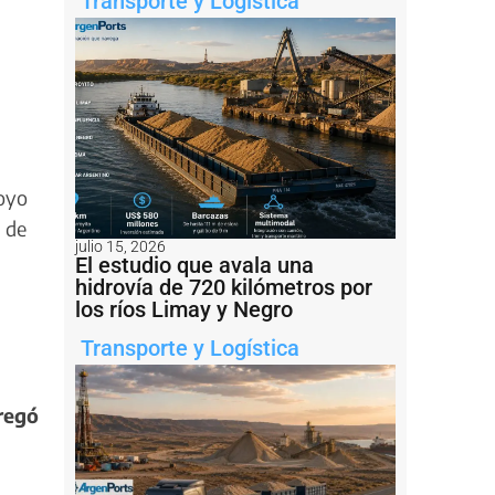
Transporte y Logística
poyo
n de
julio 15, 2026
El estudio que avala una
hidrovía de 720 kilómetros por
los ríos Limay y Negro
Transporte y Logística
regó