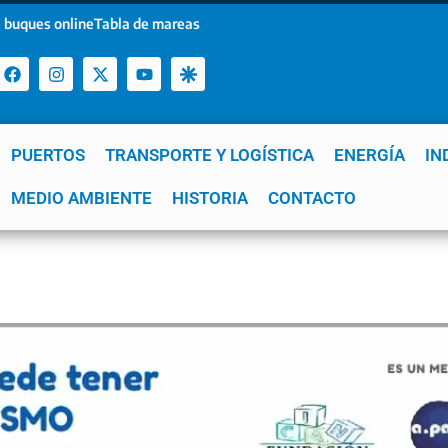
 buques online
Tabla de mareas
PUERTOS
TRANSPORTE Y LOGÍSTICA
ENERGÍA
IN
a
MEDIO AMBIENTE
YPF
GNL
Mar del Plata
HISTORIA
Patagonia
CONTACTO
Quequén
e