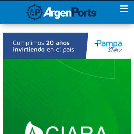
¡Sumate a nuestro
Newsletter!
Nombre
Apellidos
Email
Estoy de acuerdo con las
condiciones y políticas de
privacidad.