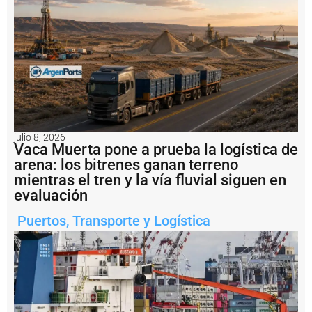
a
l
I
d
e
l
P
u
e
r
t
julio 8, 2026
o
Vaca Muerta pone a prueba la logística de
V
arena: los bitrenes ganan terreno
il
mientras el tren y la vía fluvial siguen en
l
a
evaluación
C
o
Puertos
,
Transporte y Logística
n
s
ti
t
u
c
i