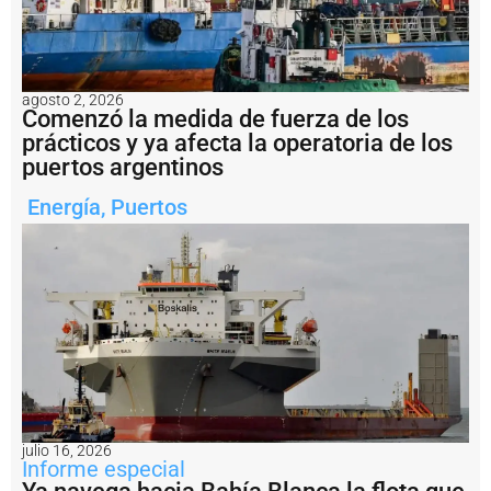
ó
n
t
r
a
agosto 2, 2026
s
Comenzó la medida de fuerza de los
c
prácticos y ya afecta la operatoria de los
a
puertos argentinos
s
i
Energía
,
Puertos
7
0
a
ñ
o
s
P
u
e
r
t
o
julio 16, 2026
M
Informe especial
a