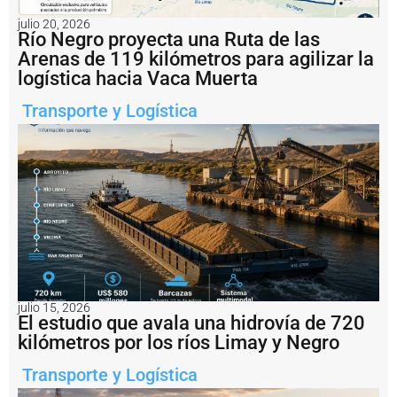
ti
v
julio 20, 2026
a
Río Negro proyecta una Ruta de las
c
Arenas de 119 kilómetros para agilizar la
i
logística hacia Vaca Muerta
ó
n
Transporte y Logística
d
e
l
a
h
i
s
t
ó
ri
c
a
T
julio 15, 2026
El estudio que avala una hidrovía de 720
e
r
kilómetros por los ríos Limay y Negro
m
i
Transporte y Logística
n