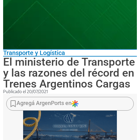
Transporte y Logística
El ministerio de Transporte
y las razones del récord en
Trenes Argentinos Cargas
Publicado el
20/07/2021
Destacó
que
Agregá ArgenPorts en
en
el
primer
semestre
del
año