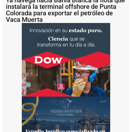
Ya navega hacia Bahía Blanca la flota que
r
instalará la terminal offshore de Punta
d
e
Colorada para exportar el petróleo de
l
Vaca Muerta
P
l
a
t
a
b
u
s
c
a
fi
n
a
n
c
i
a
m
i
e
n