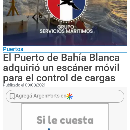
Puertos
El Puerto de Bahía Blanca
adquirió un escáner móvil
para el control de cargas
Publicado el
09/09/2021
El
equipo,
Agregá ArgenPorts en
de
última
generación,
será
empleado
para