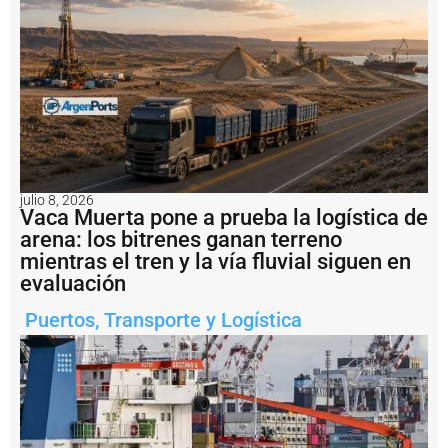
ri
c
a
T
e
r
m
i
n
a
l
julio 8, 2026
I
Vaca Muerta pone a prueba la logística de
d
arena: los bitrenes ganan terreno
e
mientras el tren y la vía fluvial siguen en
l
P
evaluación
u
e
Puertos
,
Transporte y Logística
r
t
o
V
il
l
a