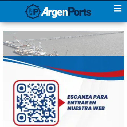
¡Sumate a nuestro
Newsletter!
Nombre
Apellidos
Email
Estoy de acuerdo con las
condiciones y políticas de
privacidad.