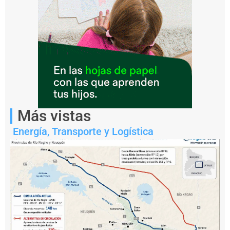
Más vistas
Notas
Energía
,
Transporte y Logística
relacionadas
S
a
n
t
a
F
e
li