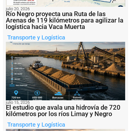
c
it
julio 20, 2026
ó
Río Negro proyecta una Ruta de las
l
Arenas de 119 kilómetros para agilizar la
a
logística hacia Vaca Muerta
r
e
Transporte y Logística
a
c
ti
v
a
c
i
ó
n
d
e
l
a
julio 15, 2026
El estudio que avala una hidrovía de 720
h
i
kilómetros por los ríos Limay y Negro
s
t
Transporte y Logística
ó