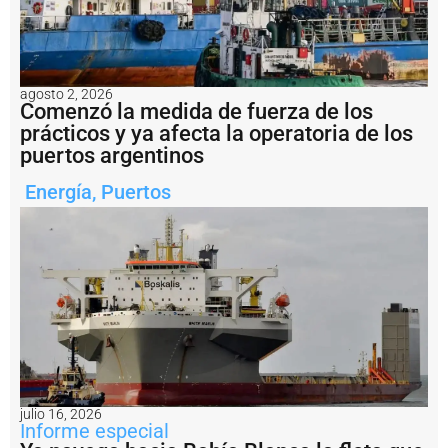
C
o
n
s
ti
agosto 2, 2026
t
Comenzó la medida de fuerza de los
u
prácticos y ya afecta la operatoria de los
c
puertos argentinos
i
ó
n
Energía
,
Puertos
t
r
a
s
c
a
s
i
7
0
a
ñ
julio 16, 2026
o
Informe especial
s