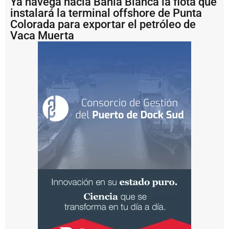
Ya navega hacia Bahía Blanca la flota que
P
instalará la terminal offshore de Punta
u
Colorada para exportar el petróleo de
e
Vaca Muerta
r
t
o
M
a
r
d
e
l
P
l
a
t
a
b
u
s
c
a
fi
n