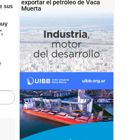
exportar el petróleo de Vaca
e sus
Muerta
muy
”,
e