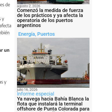
nes de
agosto 2, 2026
Comenzó la medida de fuerza
de los prácticos y ya afecta la
s y
operatoria de los puertos
argentinos
afecta
mbién
Energía
,
Puertos
ar un
as y
julio 16, 2026
Informe especial
Ya navega hacia Bahía Blanca la
flota que instalará la terminal
offshore de Punta Colorada para