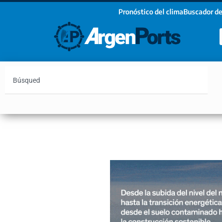
Pronóstico del clima
Buscador de
¡Sumate a nuestro Newsletter!
Nombre
Apellidos
Email
Argentina
Vaca Muerta
Hidrovía
Bahía Blanc
Estoy de acuerdo con las condiciones y políticas d
privacidad.