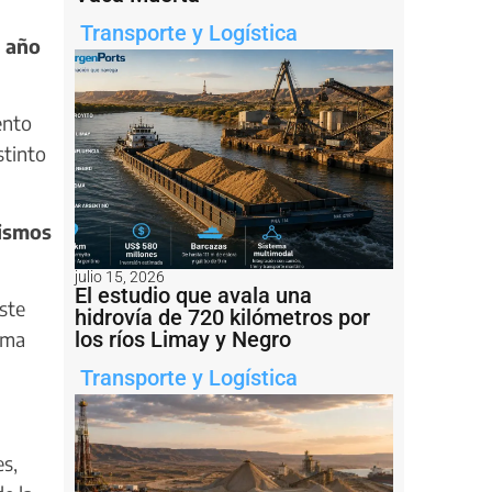
Transporte y Logística
e año
ento
stinto
nismos
julio 15, 2026
El estudio que avala una
ste
hidrovía de 720 kilómetros por
ama
los ríos Limay y Negro
Transporte y Logística
es,