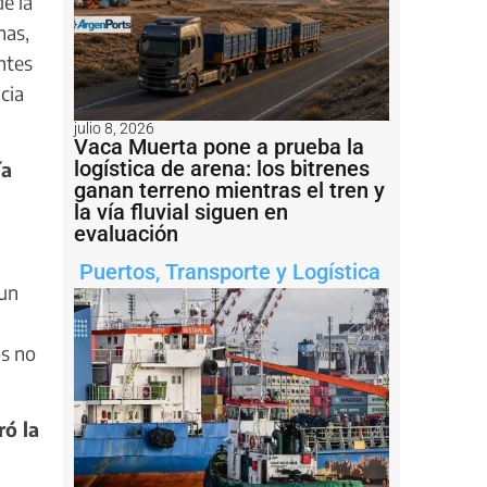
de la
nas,
ntes
cia
julio 8, 2026
Vaca Muerta pone a prueba la
logística de arena: los bitrenes
ía
ganan terreno mientras el tren y
la vía fluvial siguen en
evaluación
Puertos
,
Transporte y Logística
 un
os no
.
ró la