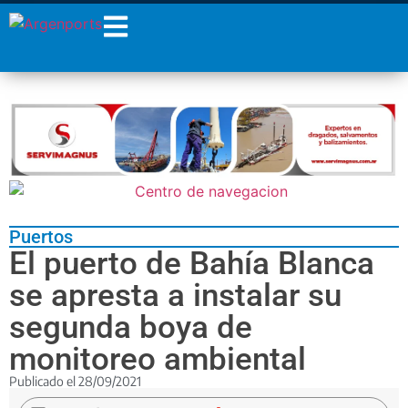
¡Sumate a nuestro
Newsletter!
Nombre
Apellidos
Email
Puertos
Estoy de acuerdo con las
El puerto de Bahía Blanca
condiciones y políticas de
privacidad.
se apresta a instalar su
segunda boya de
monitoreo ambiental
Publicado el
28/09/2021
El