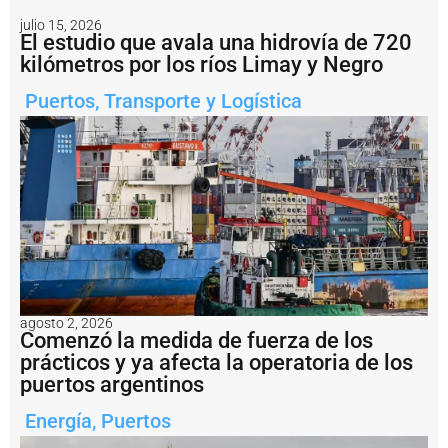
e
a
julio 15, 2026
El estudio que avala una hidrovía de 720
l
m
kilómetros por los ríos Limay y Negro
e
n
Puertos
,
Transporte y Logística
t
e
e
n
s
a
li
d
a
d
e
l
agosto 2, 2026
a
Comenzó la medida de fuerza de los
m
prácticos y ya afecta la operatoria de los
i
puertos argentinos
n
e
Energía
,
Puertos
rí
a