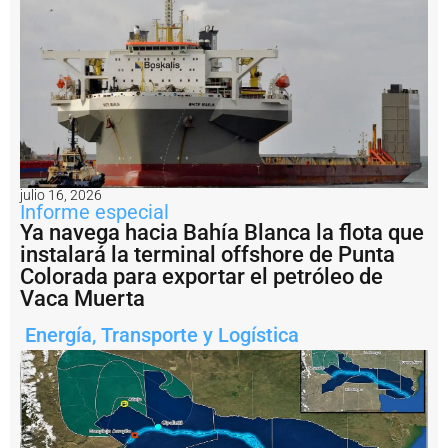
a
r
g
e
n
ti
n
a
?
P
julio 16, 2026
e
Informe especial
s
Ya navega hacia Bahía Blanca la flota que
c
instalará la terminal offshore de Punta
a
il
Colorada para exportar el petróleo de
e
Vaca Muerta
g
a
Energía
,
Transporte y Logística
l:
A
r
g
e
n