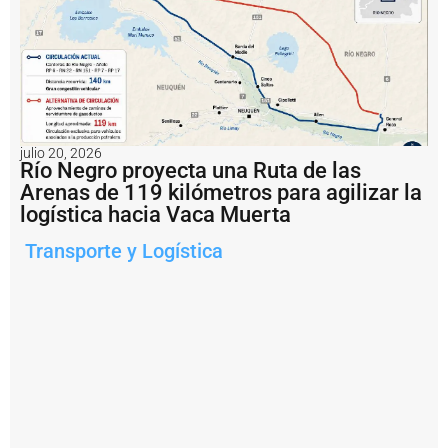
P
u
e
r
t
o
d
e
R
julio 20, 2026
o
Río Negro proyecta una Ruta de las
s
Arenas de 119 kilómetros para agilizar la
a
logística hacia Vaca Muerta
ri
o
Transporte y Logística
c
o
n
v
e
r
ti
r
s
e
r