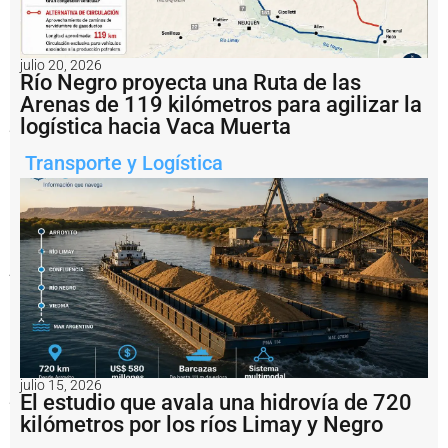
difundió
un
nuevo
video
julio 20, 2026
donde
Río Negro proyecta una Ruta de las
exhibe
Arenas de 119 kilómetros para agilizar la
el
logística hacia Vaca Muerta
progreso
de
las
Transporte y Logística
obras
que
ampliarán
su
capacidad
operativa
y
consolidarán
su
desarrollo
como
uno
de
los
julio 15, 2026
principales
El estudio que avala una hidrovía de 720
nodos
kilómetros por los ríos Limay y Negro
logísticos
del