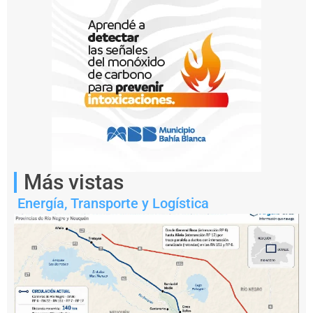
con
fertilizantes
a
granel
continúa
en
plena
actividad.
Más vistas
Energía
,
Transporte y Logística
Terminal
Timbúes