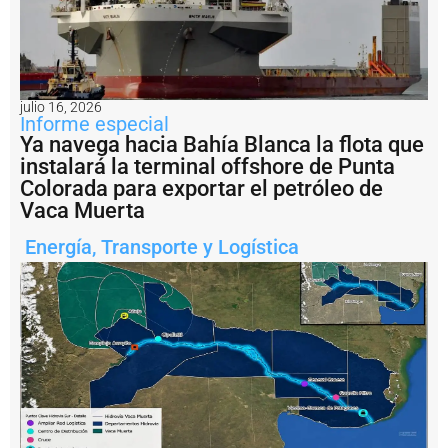
a
d
e
s
r
e
g
julio 16, 2026
Informe especial
u
Ya navega hacia Bahía Blanca la flota que
l
a
instalará la terminal offshore de Punta
c
Colorada para exportar el petróleo de
i
Vaca Muerta
ó
n
Energía
,
Transporte y Logística
e
s
o
t
r
o
d
e
l
o
s