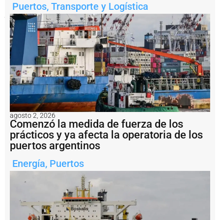
Puertos
,
Transporte y Logística
sistema
portuario
argentino.
Notas
relacionadas
S
e
r
e
n
o
agosto 2, 2026
Comenzó la medida de fuerza de los
s
d
prácticos y ya afecta la operatoria de los
e
puertos argentinos
b
u
Energía
,
Puertos
q
u
e
s
:
l