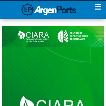
¡Sumate a nuestro
Newsletter!
Nombre
Apellidos
Email
Estoy de acuerdo con las
condiciones y políticas de
privacidad.