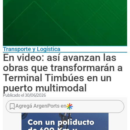
Transporte y Logística
En video: así avanzan las
obras que transformarán a
Terminal Timbúes en un
puerto multimodal
Publicado el
30/06/2026
La
terminal
Agregá ArgenPorts en
mostró
nuevos
avances
de