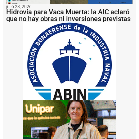
t
e
julio 23, 2026
Hidrovía para Vaca Muerta: la AIC aclaró
m
a
que no hay obras ni inversiones previstas
s
q
u
e
d
i
v
i
d
e
l
a
s
a
g
u
a
s
e
n
t