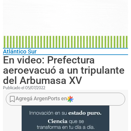
Atlántico Sur
En video: Prefectura
aeroevacuó a un tripulante
del Arbumasa XV
Publicado el
05/07/2022
El
hombre,
Agregá ArgenPorts en
de
55
años,
sufría
un
principio