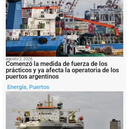
d
e
l
a
m
i
n
e
rí
a
a
agosto 2, 2026
r
Comenzó la medida de fuerza de los
g
prácticos y ya afecta la operatoria de los
e
puertos argentinos
n
ti
Energía
,
Puertos
n
a
?
P
e
s
c
a