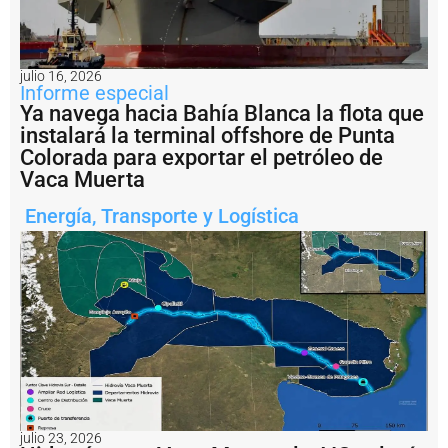
il
e
g
a
julio 16, 2026
l:
Informe especial
A
Ya navega hacia Bahía Blanca la flota que
r
instalará la terminal offshore de Punta
g
e
Colorada para exportar el petróleo de
n
Vaca Muerta
ti
n
Energía
,
Transporte y Logística
a
i
m
p
u
s
o
u
n
a
m
u
julio 23, 2026
lt