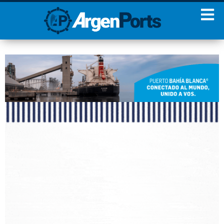
¡Sumate a nuestro
Newsletter!
Nombre
Apellidos
Email
Estoy de acuerdo con las
condiciones y políticas de
privacidad.