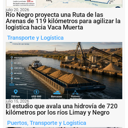
o
n
julio 20, 2026
Río Negro proyecta una Ruta de las
v
e
Arenas de 119 kilómetros para agilizar la
r
logística hacia Vaca Muerta
ti
r
Transporte y Logística
s
e
r
e
a
l
m
e
n
t
e
e
julio 15, 2026
n
El estudio que avala una hidrovía de 720
s
kilómetros por los ríos Limay y Negro
a
li
Puertos
,
Transporte y Logística
d
a