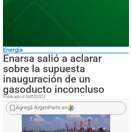
Energía
Enarsa salió a aclarar
sobre la supuesta
inauguración de un
gasoducto inconcluso
Publicado el
10/07/2023
“La
válvula
Agregá ArgenPorts en
que
se
abrió
en