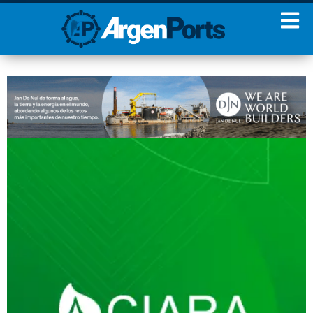
¡Sumate a nuestro
Newsletter!
Nombre
Apellidos
Email
Estoy de acuerdo con las
condiciones y políticas de
privacidad.