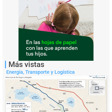
dijo
la
empresa
estatal.
Más vistas
Energía
,
Transporte y Logística
Notas
relacionadas