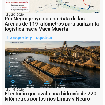
P
u
e
r
julio 20, 2026
t
Río Negro proyecta una Ruta de las
o
Arenas de 119 kilómetros para agilizar la
M
logística hacia Vaca Muerta
a
r
Transporte y Logística
d
e
l
P
l
a
t
a
b
u
s
c
a
julio 15, 2026
El estudio que avala una hidrovía de 720
fi
n
kilómetros por los ríos Limay y Negro
a