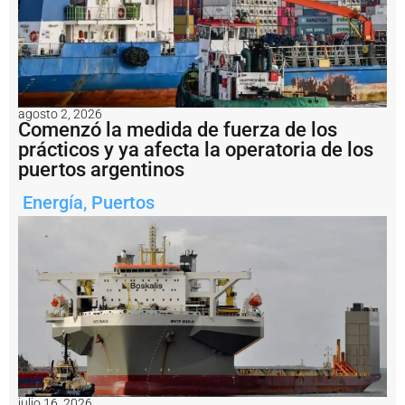
r
a
i
m
p
u
l
agosto 2, 2026
s
Comenzó la medida de fuerza de los
a
prácticos y ya afecta la operatoria de los
r
puertos argentinos
n
u
Energía
,
Puertos
e
v
a
s
o
b
r
a
s
d
e
i
n
julio 16, 2026