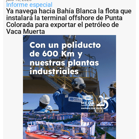
f
Informe especial
r
Ya navega hacia Bahía Blanca la flota que
a
instalará la terminal offshore de Punta
e
Colorada para exportar el petróleo de
s
Vaca Muerta
t
r
u
c
t
u
r
a
P
u
e
r
t
o
D
o
c
k
S