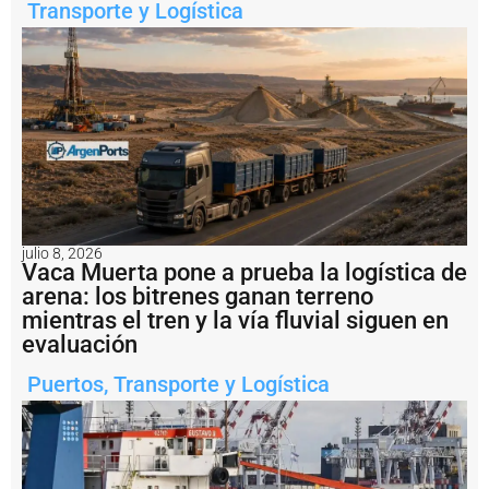
n
Transporte y Logística
c
i
a
m
i
e
n
t
o
i
n
t
julio 8, 2026
e
Vaca Muerta pone a prueba la logística de
r
arena: los bitrenes ganan terreno
n
mientras el tren y la vía fluvial siguen en
a
c
evaluación
i
o
Puertos
,
Transporte y Logística
n
a
l
p
a