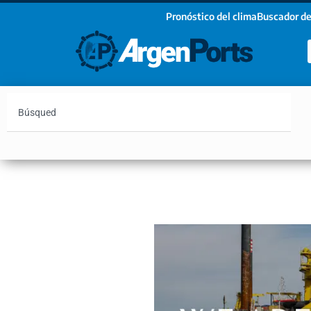
Pronóstico del clima
Buscador de
¡Sumate a nuestro Newsletter!
Nombre
Apellidos
Email
Argentina
Vaca Muerta
Hidrovía
Bahía Blanc
Estoy de acuerdo con las condiciones y políticas d
privacidad.