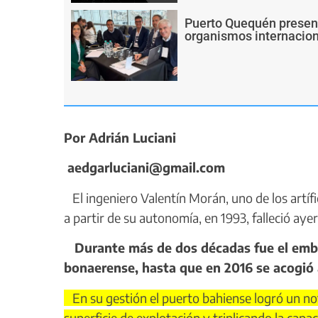
Puerto Quequén present
organismos internacion
Por Adrián Luciani
aedgarluciani@gmail.com
El ingeniero Valentín Morán, uno de los artífi
a partir de su autonomía, en 1993, falleció aye
Durante más de dos décadas fue el emble
bonaerense, hasta que en 2016 se acogió a 
En su gestión el puerto bahiense logró un no
superficie de explotación y triplicando la capa