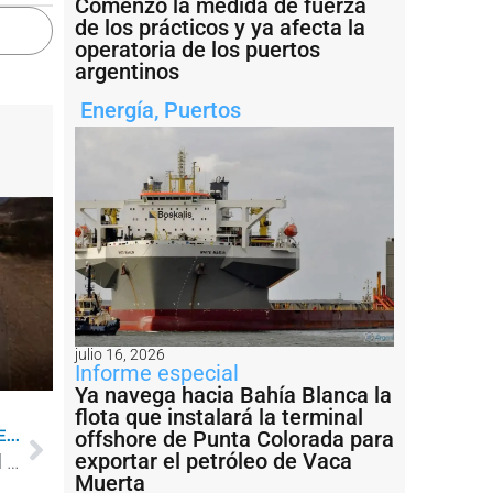
Comenzó la medida de fuerza
de los prácticos y ya afecta la
operatoria de los puertos
argentinos
Energía
,
Puertos
julio 16, 2026
Informe especial
Ya navega hacia Bahía Blanca la
flota que instalará la terminal
...
offshore de Punta Colorada para
exportar el petróleo de Vaca
Finalizó la obra de media tensión en el muelle del puerto de San Nicolás
Muerta