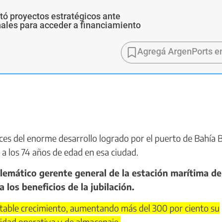
ó proyectos estratégicos ante
ales para acceder a financiamiento
Agregá ArgenPorts e
ces del enorme desarrollo logrado por el puerto de Bahía 
r a los 74 años de edad en esa ciudad.
mático gerente general de la estación marítima del
los beneficios de la jubilación.
table crecimiento, aumentando más del 300 por ciento su
cidad operativa y de almacenaje.