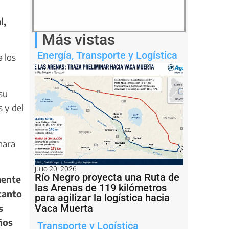
l,
Más vistas
Energía
,
Transporte y Logística
a los
su
s y del
mara
julio 20, 2026
Río Negro proyecta una Ruta de
mente
las Arenas de 119 kilómetros
tanto
para agilizar la logística hacia
s
Vaca Muerta
ños
Transporte y Logística