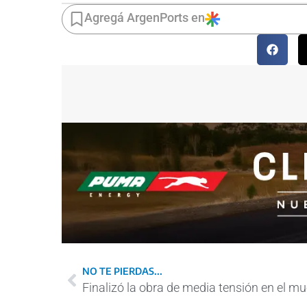
Agregá ArgenPorts en
NO TE PIERDAS...