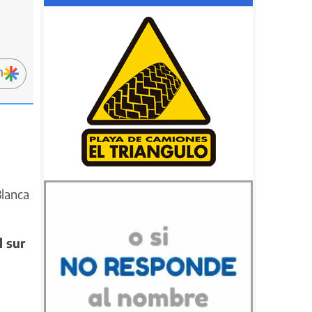
n
Blanca
 sur