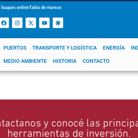
 buques online
Tabla de mareas
PUERTOS
TRANSPORTE Y LOGÍSTICA
ENERGÍA
IN
a
MEDIO AMBIENTE
YPF
GNL
Mar del Plata
HISTORIA
Patagonia
CONTACTO
Quequén
e