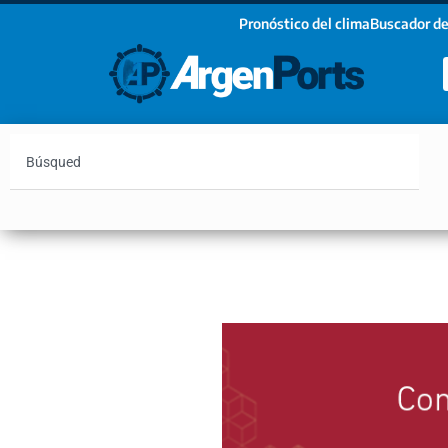
Pronóstico del clima
Buscador de
¡Sumate a nuestro Newsletter!
Nombre
Apellidos
Email
Argentina
Vaca Muerta
Hidrovía
Bahía Blanc
Estoy de acuerdo con las condiciones y políticas d
privacidad.