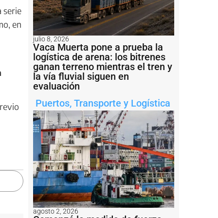
 serie
mo, en
julio 8, 2026
Vaca Muerta pone a prueba la
logística de arena: los bitrenes
ganan terreno mientras el tren y
a
la vía fluvial siguen en
evaluación
Puertos
,
Transporte y Logística
revio
agosto 2, 2026