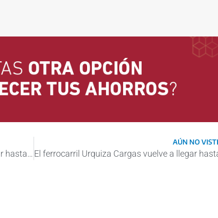
AÚN NO VISTE
El ferrocarril Urquiza Cargas vuelve a llegar hasta Encarnación, en Paraguay