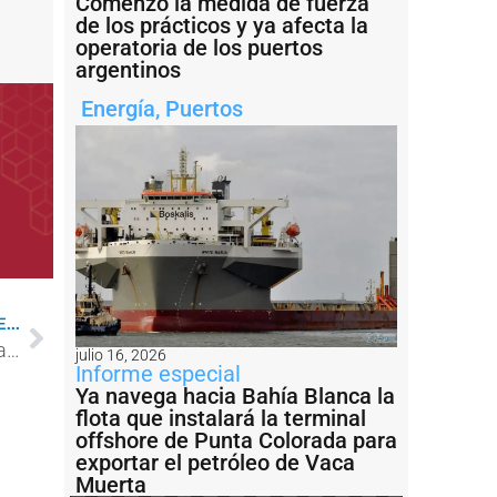
Comenzó la medida de fuerza
de los prácticos y ya afecta la
operatoria de los puertos
argentinos
Energía
,
Puertos
...
El ferrocarril Urquiza Cargas vuelve a llegar hasta Encarnación, en Paraguay
julio 16, 2026
Informe especial
Ya navega hacia Bahía Blanca la
flota que instalará la terminal
offshore de Punta Colorada para
exportar el petróleo de Vaca
Muerta