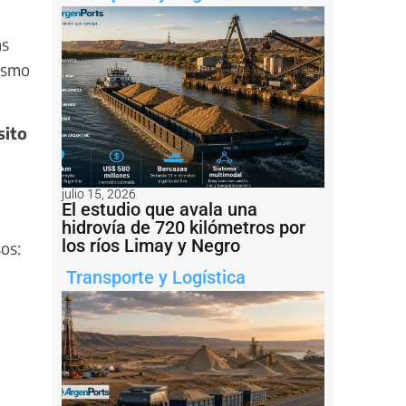
as
nismo
sito
julio 15, 2026
El estudio que avala una
hidrovía de 720 kilómetros por
los ríos Limay y Negro
os:
a
Transporte y Logística