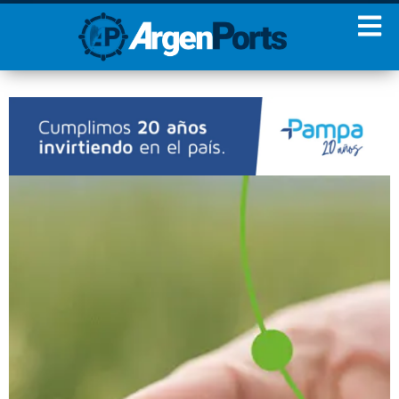
¡Sumate a nuestro
Newsletter!
Nombre
Apellidos
Email
Estoy de acuerdo con las
condiciones y políticas de
privacidad.