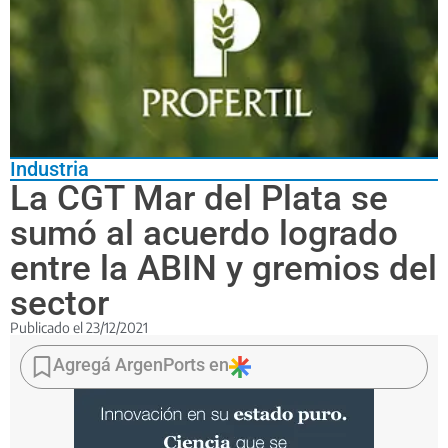
Industria
La CGT Mar del Plata se
sumó al acuerdo logrado
entre la ABIN y gremios del
sector
Publicado el
23/12/2021
En
el
Agregá ArgenPorts en
acto
de
incorporación
estuvieron