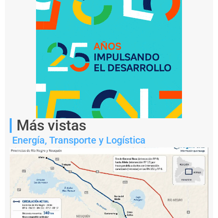
Notas
relacionadas
Más vistas
P
Energía
,
Transporte y Logística
e
s
c
a
il
e
g
a
l: