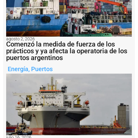
g
2
E
n
i
m
á
agosto 2, 2026
Comenzó la medida de fuerza de los
g
e
prácticos y ya afecta la operatoria de los
n
puertos argentinos
e
s
Energía
,
Puertos
:
fi
n
a
li
z
ó
e
n
B
a
h
julio 16, 2026