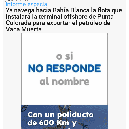
í
Informe especial
a
Ya navega hacia Bahía Blanca la flota que
B
instalará la terminal offshore de Punta
l
a
Colorada para exportar el petróleo de
n
Vaca Muerta
c
a
e
l
o
p
e
r
a
ti
v
o
d
e
p
u
e
s
t