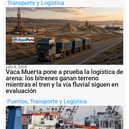
D
Transporte y Logística
1
.
2
m
il
l
o
n
e
s
a
l
julio 8, 2026
b
Vaca Muerta pone a prueba la logística de
u
arena: los bitrenes ganan terreno
q
mientras el tren y la vía fluvial siguen en
u
e
evaluación
H
a
Puertos
,
Transporte y Logística
i
X
i
a
n