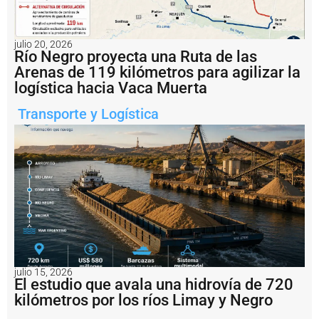
A
r
g
e
julio 20, 2026
n
Río Negro proyecta una Ruta de las
ti
Arenas de 119 kilómetros para agilizar la
n
logística hacia Vaca Muerta
a
i
Transporte y Logística
m
p
u
s
o
u
n
a
m
u
lt
a
d
julio 15, 2026
El estudio que avala una hidrovía de 720
e
U
kilómetros por los ríos Limay y Negro
S