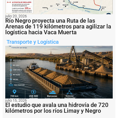
l
r
e
s
julio 20, 2026
t
Río Negro proyecta una Ruta de las
a
Arenas de 119 kilómetros para agilizar la
b
logística hacia Vaca Muerta
l
e
Transporte y Logística
c
i
m
i
e
n
t
o
p
r
o
g
r
julio 15, 2026
El estudio que avala una hidrovía de 720
e
s
kilómetros por los ríos Limay y Negro
i