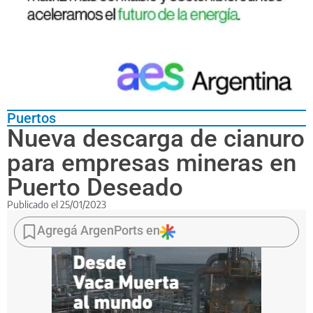
Puertos
Nueva descarga de cianuro
para empresas mineras en
Puerto Deseado
Publicado el
25/01/2023
A
bordo
Agregá ArgenPorts en
del
London
Trader
llegaron
a
la