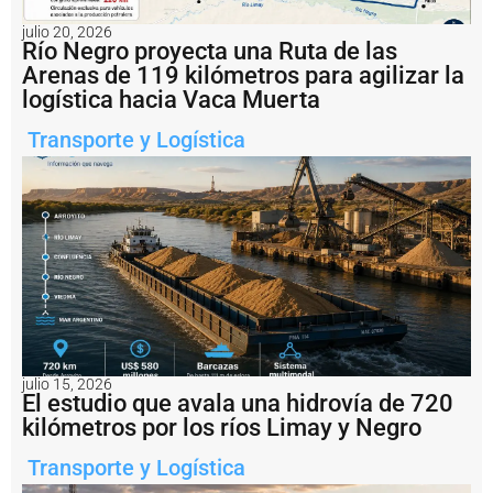
s
t
julio 20, 2026
a
Río Negro proyecta una Ruta de las
b
Arenas de 119 kilómetros para agilizar la
l
logística hacia Vaca Muerta
e
c
Transporte y Logística
i
m
i
e
n
t
o
p
r
o
g
r
e
julio 15, 2026
El estudio que avala una hidrovía de 720
s
i
kilómetros por los ríos Limay y Negro
v
o
Transporte y Logística
d