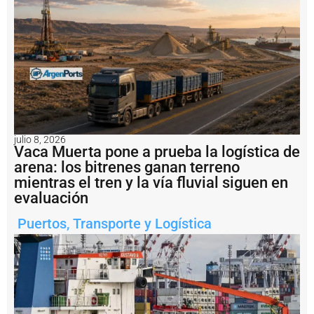
e
l
t
r
á
n
s
it
o
d
e
julio 8, 2026
b
Vaca Muerta pone a prueba la logística de
u
arena: los bitrenes ganan terreno
q
mientras el tren y la vía fluvial siguen en
u
e
evaluación
s
y
Puertos
,
Transporte y Logística
s
u
p
e
r
v
i