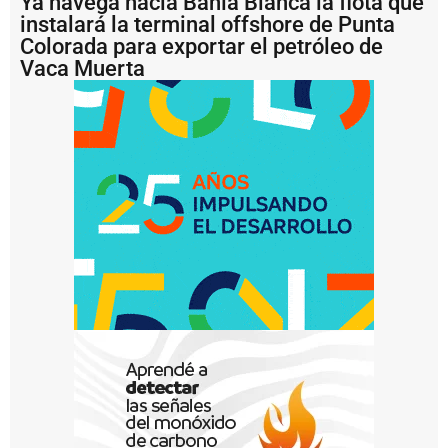
Ya navega hacia Bahía Blanca la flota que
í
instalará la terminal offshore de Punta
a
Colorada para exportar el petróleo de
P
Vaca Muerta
u
e
r
t
o
Q
u
e
q
u
é
n
p
r
e
s
e
n
t
ó
p