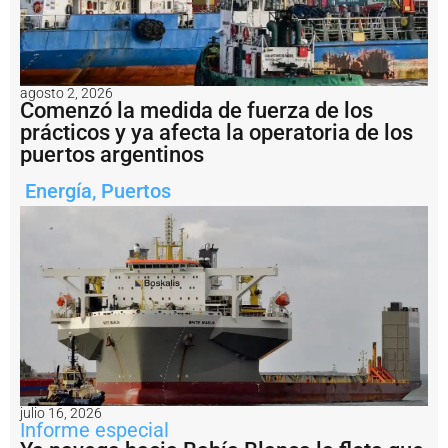
s
ó
6
6
m
agosto 2, 2026
o
Comenzó la medida de fuerza de los
v
prácticos y ya afecta la operatoria de los
i
puertos argentinos
m
i
e
Energía
,
Puertos
n
t
o
s
e
n
l
a
H
i
d
r
julio 16, 2026
o
Informe especial
v