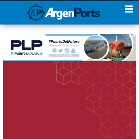
¡Sumate a nuestro
Newsletter!
Nombre
Apellidos
Email
Estoy de acuerdo con las
condiciones y políticas de
privacidad.