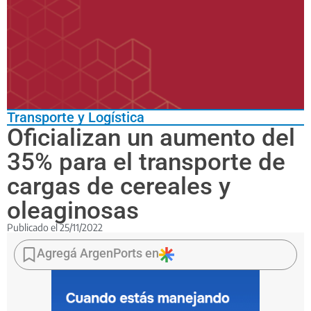
Transporte y Logística
Oficializan un aumento del
35% para el transporte de
cargas de cereales y
oleaginosas
Publicado el
25/11/2022
En
los
Agregá ArgenPorts en
últimos
17
meses
la