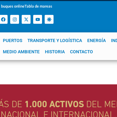
 buques online
Tabla de mareas
PUERTOS
TRANSPORTE Y LOGÍSTICA
ENERGÍA
IN
a
MEDIO AMBIENTE
YPF
GNL
Mar del Plata
HISTORIA
Patagonia
CONTACTO
Quequén
e