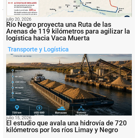
avanza
junto
al
Municipio
julio 20, 2026
en
Río Negro proyecta una Ruta de las
obras
Arenas de 119 kilómetros para agilizar la
estratégicas
para
logística hacia Vaca Muerta
mejorar
la
Transporte y Logística
circulación
del
tránsito
pesado,
reforzar
la
seguridad
vial
y
acompañar
el
crecimiento
logístico,
energético
julio 15, 2026
e
El estudio que avala una hidrovía de 720
industrial
kilómetros por los ríos Limay y Negro
de
la