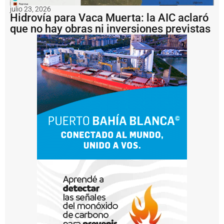
t
julio 23, 2026
Hidrovía para Vaca Muerta: la AIC aclaró
a
r
que no hay obras ni inversiones previstas
e
a
s
d
e
m
e
j
o
r
a
m
i
e
n
t
o
e
n
l
a