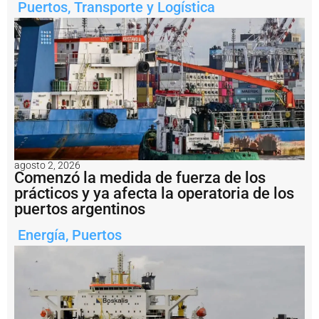
región.
Puertos
,
Transporte y Logística
Fotos
CGPBB.
Notas
relacionadas
E
l
C
o
n
s
agosto 2, 2026
o
Comenzó la medida de fuerza de los
r
prácticos y ya afecta la operatoria de los
c
puertos argentinos
i
o
Energía
,
Puertos
d
e
G
e
s
ti
ó