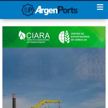
¡Sumate a nuestro
Newsletter!
Nombre
Apellidos
Email
Estoy de acuerdo con las
condiciones y políticas de
privacidad.