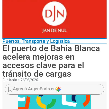
Puertos
,
Transporte y Logística
El puerto de Bahía Blanca
acelera mejoras en
accesos clave para el
tránsito de cargas
Publicado el
26/05/2026
Las
obras
Agregá ArgenPorts en
sobre
las
rutas
nacionales