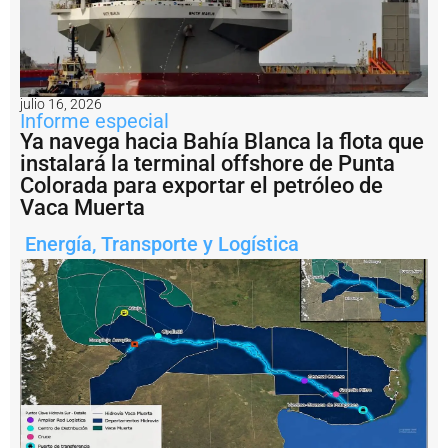
n
d
e
l
P
u
julio 16, 2026
Informe especial
e
Ya navega hacia Bahía Blanca la flota que
r
t
instalará la terminal offshore de Punta
o
Colorada para exportar el petróleo de
d
Vaca Muerta
e
Q
Energía
,
Transporte y Logística
u
e
q
u
é
n
r
e
a
li
z
a