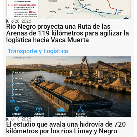
que
acordaron
los
cinco
julio 20, 2026
países
Río Negro proyecta una Ruta de las
que
integran
Arenas de 119 kilómetros para agilizar la
el
logística hacia Vaca Muerta
Comité
Intergubernamental
Transporte y Logística
de
la
Hidrovía
(CIH).
Notas
relacionadas
P
e
s
c
a
julio 15, 2026
El estudio que avala una hidrovía de 720
il
e
kilómetros por los ríos Limay y Negro
g