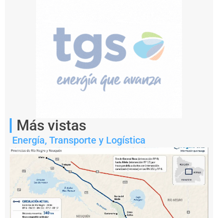
producción.
Más vistas
Energía
,
Transporte y Logística
Notas
relacionadas
U
n
r