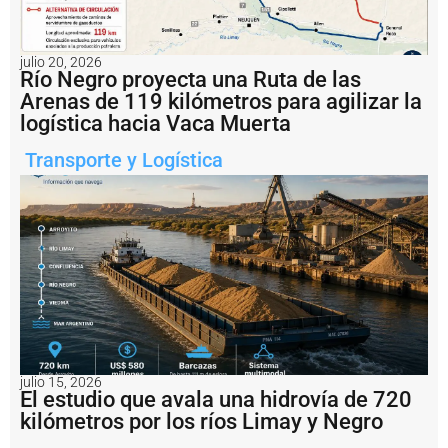
e
m
o
l
julio 20, 2026
c
Río Negro proyecta una Ruta de las
a
Arenas de 119 kilómetros para agilizar la
d
logística hacia Vaca Muerta
o
r
Transporte y Logística
v
a
r
ó
e
n
p
u
e
r
t
o
S
julio 15, 2026
El estudio que avala una hidrovía de 720
a
n
kilómetros por los ríos Limay y Negro
A