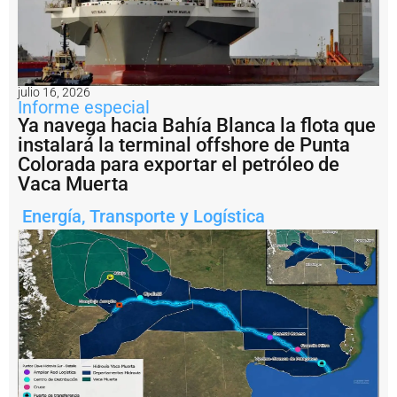
u
s
p
r
o
p
julio 16, 2026
i
Informe especial
o
Ya navega hacia Bahía Blanca la flota que
s
instalará la terminal offshore de Punta
m
Colorada para exportar el petróleo de
e
Vaca Muerta
d
i
Energía
,
Transporte y Logística
o
s
¿
P
u
e
d
e
e
l
P