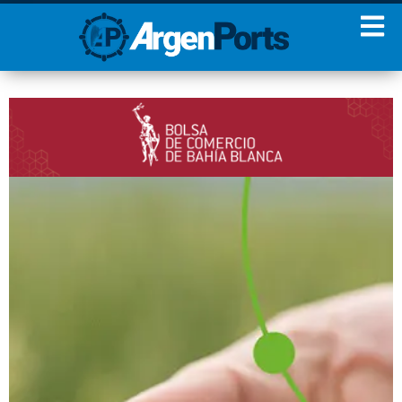
¡Sumate a nuestro
Newsletter!
Nombre
Apellidos
Email
Estoy de acuerdo con las
condiciones y políticas de
privacidad.