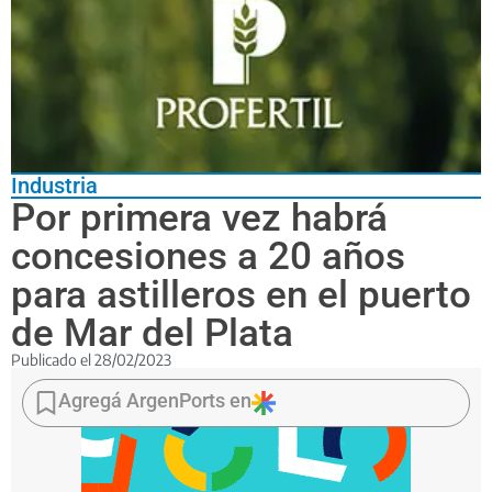
Industria
Por primera vez habrá
concesiones a 20 años
para astilleros en el puerto
de Mar del Plata
Publicado el
28/02/2023
El
Consorcio
Agregá ArgenPorts en
Portuario
Regional
implementa
por