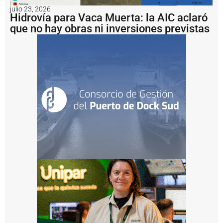
u
julio 23, 2026
e
Hidrovía para Vaca Muerta: la AIC aclaró
r
que no hay obras ni inversiones previstas
t
o
d
e
R
o
s
a
ri
o
c
o
n
v
e
r
ti
r
s
e
r
e