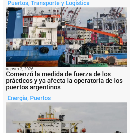
n
Puertos
,
Transporte y Logística
t
o
n
i
o
E
s
t
e
y
l
o
agosto 2, 2026
g
Comenzó la medida de fuerza de los
r
prácticos y ya afecta la operatoria de los
ó
puertos argentinos
z
a
Energía
,
Puertos
f
a
r
p
o
r
s