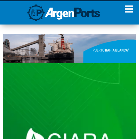
¡Sumate a nuestro
Newsletter!
Nombre
Apellidos
Email
Estoy de acuerdo con las
condiciones y políticas de
privacidad.