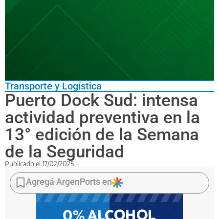
Transporte y Logística
Puerto Dock Sud: intensa
actividad preventiva en la
13° edición de la Semana
de la Seguridad
Publicado el
17/02/2025
Las
jornadas
Agregá ArgenPorts en
de
trabajo
incluyeron
charlas,