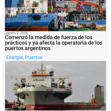
E
n
i
m
á
g
e
agosto 2, 2026
Comenzó la medida de fuerza de los
n
e
prácticos y ya afecta la operatoria de los
s
puertos argentinos
:
fi
Energía
,
Puertos
n
a
li
z
ó
e
n
B
a
h
í
a