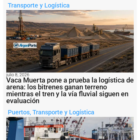
.
Transporte y Logística
2
m
il
l
o
n
e
s
a
l
b
u
julio 8, 2026
q
Vaca Muerta pone a prueba la logística de
u
arena: los bitrenes ganan terreno
e
mientras el tren y la vía fluvial siguen en
H
a
evaluación
i
X
Puertos
,
Transporte y Logística
i
a
n
g
2