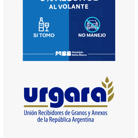
simulacros,
prácticas
de
campo
y
capacitación
en
RCP.
La