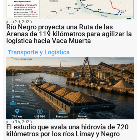
g
e
n
ti
julio 20, 2026
n
Río Negro proyecta una Ruta de las
a
Arenas de 119 kilómetros para agilizar la
i
logística hacia Vaca Muerta
m
p
Transporte y Logística
u
s
o
u
n
a
m
u
lt
a
d
e
U
julio 15, 2026
El estudio que avala una hidrovía de 720
S
D
kilómetros por los ríos Limay y Negro
1