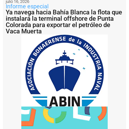
julio 16, 2026
B
Informe especial
l
Ya navega hacia Bahía Blanca la flota que
a
instalará la terminal offshore de Punta
n
c
Colorada para exportar el petróleo de
a
Vaca Muerta
e
l
o
p
e
r
a
ti
v
o
d
e
p
u
e
s
t
a
a