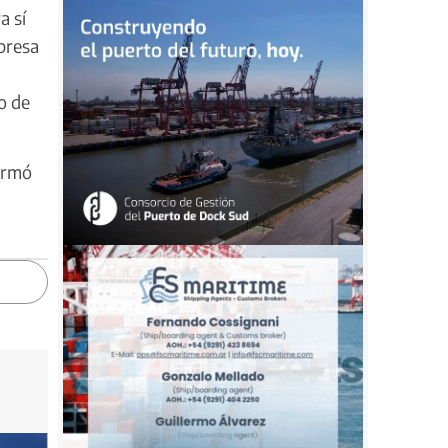
a sí
mpresa
o de
irmó