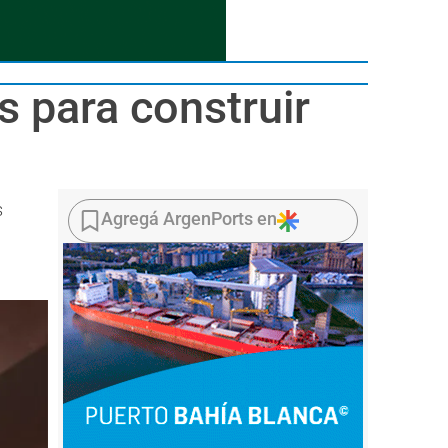
s para construir
s
Agregá ArgenPorts en