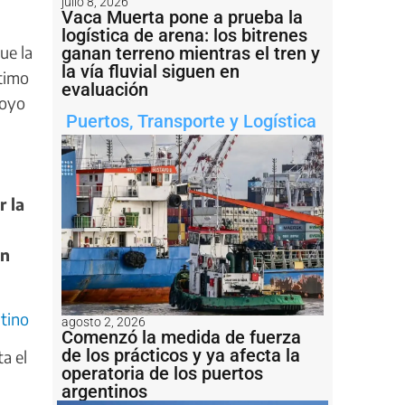
julio 8, 2026
Vaca Muerta pone a prueba la
logística de arena: los bitrenes
ue la
ganan terreno mientras el tren y
la vía fluvial siguen en
timo
evaluación
poyo
Puertos
,
Transporte y Logística
r la
un
ntino
agosto 2, 2026
Comenzó la medida de fuerza
de los prácticos y ya afecta la
a el
operatoria de los puertos
argentinos