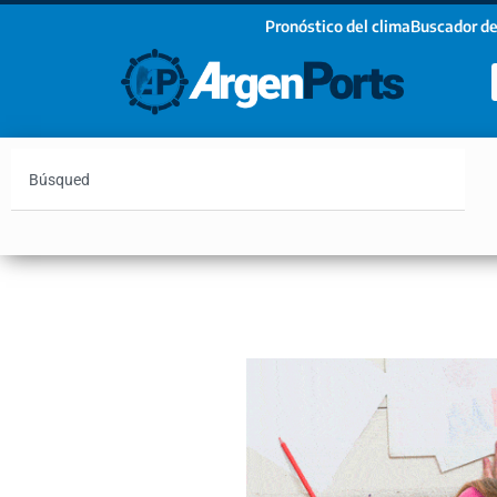
Pronóstico del clima
Buscador de
¡Sumate a nuestro Newsletter!
Nombre
Apellidos
Email
Argentina
Vaca Muerta
Hidrovía
Bahía Blanc
Estoy de acuerdo con las condiciones y políticas d
privacidad.