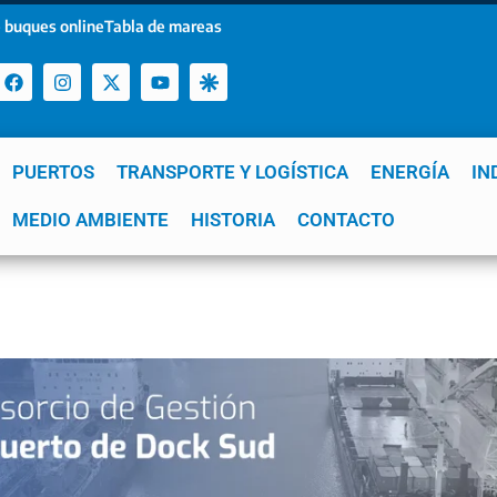
 buques online
Tabla de mareas
PUERTOS
TRANSPORTE Y LOGÍSTICA
ENERGÍA
IN
a
MEDIO AMBIENTE
YPF
GNL
Mar del Plata
HISTORIA
Patagonia
CONTACTO
Quequén
e