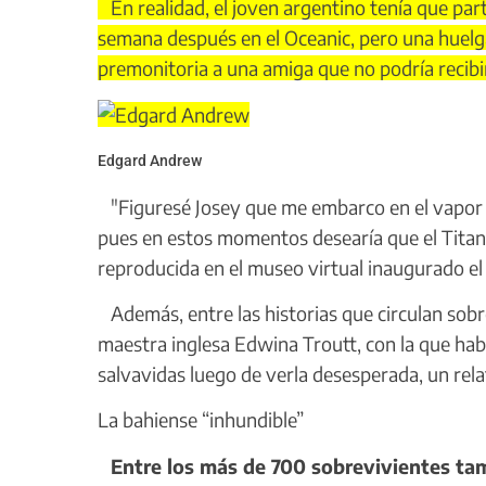
En realidad, el joven argentino tenía que pa
semana después en el Oceanic, pero una huelga
premonitoria a una amiga que no podría recibir 
Edgard Andrew
"Figuresé Josey que me embarco en el vapor 
pues en estos momentos desearía que el Titani
reproducida en el museo virtual inaugurado e
Además, entre las historias que circulan sobre 
maestra inglesa Edwina Troutt, con la que habí
salvavidas luego de verla desesperada, un rel
La bahiense “inhundible”
Entre los más de 700 sobrevivientes ta