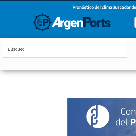
Pronóstico del clima
Buscador de
¡Sumate a nuestro Newsletter!
Nombre
Apellidos
Email
Argentina
Vaca Muerta
Hidrovía
Bahía Blanc
Estoy de acuerdo con las condiciones y políticas d
privacidad.