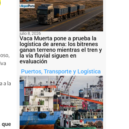
a
julio 8, 2026
Vaca Muerta pone a prueba la
logística de arena: los bitrenes
ganan terreno mientras el tren y
oso,
la vía fluvial siguen en
evaluación
iva
Puertos
,
Transporte y Logística
 a la
, que