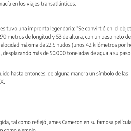
acía en los viajes transatlánticos.
 tuvo una impronta legendaria: "Se convirtió en 'el obje
70 metros de longitud y 53 de altura, con un peso neto d
velocidad máxima de 22,5 nudos (unos 42 kilómetros por h
a, desplazando más de 50.000 toneladas de agua a su paso
ido hasta entonces, de alguna manera un símbolo de las
XX.
gida, tal como reflejó James Cameron en su famosa películ
an como ejemplo.