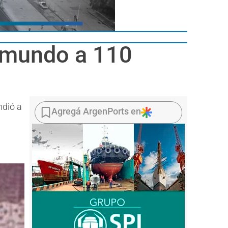
l mundo a 110
ndió a
Agregá ArgenPorts en