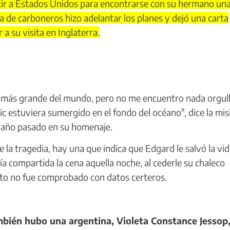
rtir a Estados Unidos para encontrarse con su hermano un
 de carboneros hizo adelantar los planes y dejó una carta
a su visita en Inglaterra.
más grande del mundo, pero no me encuentro nada orgull
c estuviera sumergido en el fondo del océano", dice la mis
l año pasado en su homenaje.
la tragedia, hay una que indica que Edgard le salvó la vida
a compartida la cena aquella noche, al cederle su chaleco
ato no fue comprobado con datos certeros.
mbién hubo una argentina, Violeta Constance Jessop