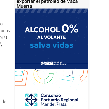
exportar el petróleo de Vaca
Muerta
to
e unas
ora)
",
a de