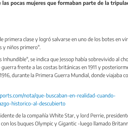
 las pocas mujeres que formaban parte de la tripula
e primera clase y logró salvarse en uno de los botes en vi
s y niños primero".
 Inhundible", se indica que Jessop había sobrevivido al ch
guerra frente a las costas británicas en 1911 y posteriorm
n 1916, durante la Primera Guerra Mundial, donde viajaba 
enports.com/nota/que-buscaban-en-realidad-cuando-
azgo-historico-al-descubierto
idente de la compañía White Star, y lord Perrie, president
to con los buques Olympic y Gigantic -luego llamado Britann