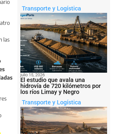
nario
Transporte y Logística
uatro
n las
o
es
julio 15, 2026
ladas
El estudio que avala una
hidrovía de 720 kilómetros por
los ríos Limay y Negro
res
Transporte y Logística
o