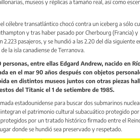
illonarias, museos y réplicas a tamaño real, así como esce
 el célebre transatlántico chocó contra un iceberg a sólo c
outhampton y tras haber pasado por Cherbourg (Francia) y
223 pasajeros, y se hundió a las 2.20 del día siguiente e
de la isla canadiense de Terranova.
0 personas, entre ellas Edgard Andrew, nacido en Rí
rada en el mar 90 años después con objetos personal
ida en distintos museos juntos con otras piezas hal
restos del Titanic el 1 de setiembre de 1985.
rmada estadounidense para buscar dos submarinos nuclea
o integran el patrimonio cultural subacuático protegido por
rotegidos por un tratado histórico firmado entre el Rein
lugar donde se hundió sea preservado y respetado.