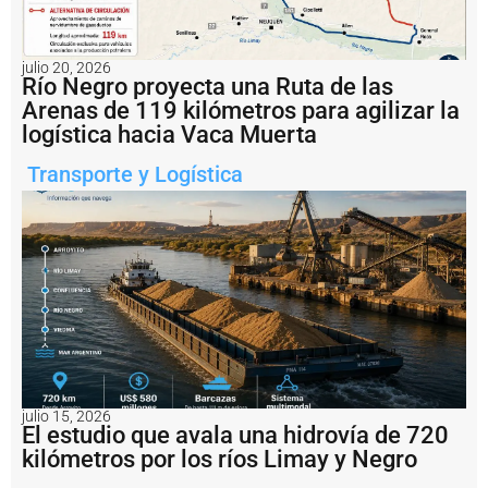
e
f
e
c
julio 20, 2026
t
Río Negro proyecta una Ruta de las
u
Arenas de 119 kilómetros para agilizar la
r
logística hacia Vaca Muerta
a
c
Transporte y Logística
o
n
fi
r
m
ó
e
l
r
e
s
t
a
julio 15, 2026
El estudio que avala una hidrovía de 720
b
l
kilómetros por los ríos Limay y Negro
e