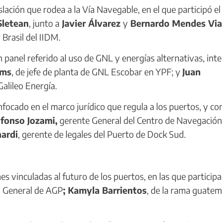
ación que rodea a la Vía Navegable, en el que participó el
Sletean
, junto a
Javier Álvarez
y
Bernardo Mendes Vi
Brasil del IIDM.
 panel referido al uso de GNL y energías alternativas, int
Oms
, de jefe de planta de GNL Escobar en YPF; y
Juan
Galileo Energía.
cado en el marco jurídico que regula a los puertos, y co
lfonso Jozami,
gerente General del Centro de Navegación
ardi
, gerente de legales del Puerto de Dock Sud.
 vinculadas al futuro de los puertos, en las que particip
a General de AGP
; Kamyla Barrientos
, de la rama guatem