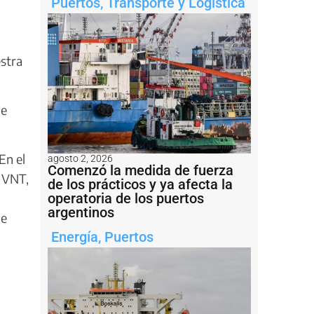
Puertos
,
Transporte y Logística
stra
de
En el
agosto 2, 2026
Comenzó la medida de fuerza
a VNT,
de los prácticos y ya afecta la
operatoria de los puertos
argentinos
de
Energía
,
Puertos