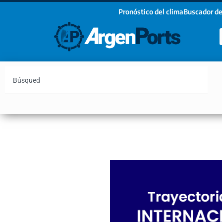
Pronóstico del clima
Buscador de
¡Sumate a nuestro Newsletter!
Nombre
Apellidos
Email
Argentina
Vaca Muerta
Hidrovía
Bahía Blanc
Estoy de acuerdo con las condiciones y políticas d
privacidad.