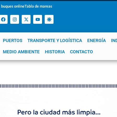
 buques online
Tabla de mareas
PUERTOS
TRANSPORTE Y LOGÍSTICA
ENERGÍA
IN
a
MEDIO AMBIENTE
YPF
GNL
Mar del Plata
HISTORIA
Patagonia
CONTACTO
Quequén
e