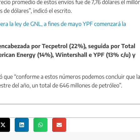
recio promedio de estos envíos fue de 7,76 dólares el milló
de dólares”, indicó el escrito.
era la ley de GNL, a fines de mayo YPF comenzará la
encabezada por Tecpetrol (22%), seguida por Total
erican Energy (14%), Wintershall e YPF (13% c/u) y
tó que “conforme a estos números podemos concluir que l
tre del año, un total de 646 millones de petróleo”.