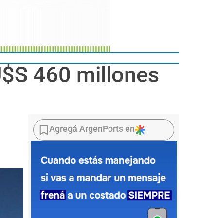
U$S 460 millones
Agregá ArgenPorts en