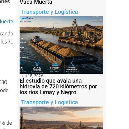
ones
Vaca Muerta
Transporte y Logística
Muerta
ficando
 los 70
julio 15, 2026
El estudio que avala una
 630
hidrovía de 720 kilómetros por
íodo
los ríos Limay y Negro
Transporte y Logística
 9% de