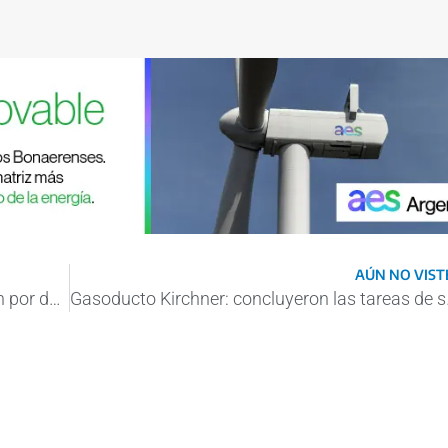
AÚN NO VISTE
Gasoducto Kirchner: avanza la perforación por debajo del río Colorado
Gasoducto Kirc