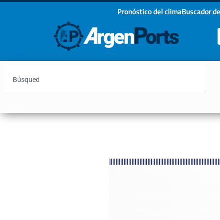
Pronóstico del clima
Buscador de
¡Sumate a nuestro Newsletter!
Nombre
Apellidos
Email
Argentina
Vaca Muerta
Hidrovía
Bahía Blanc
Estoy de acuerdo con las condiciones y políticas d
privacidad.