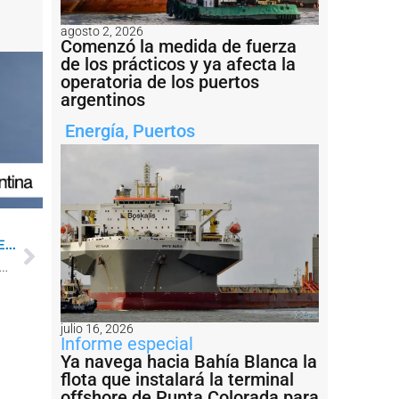
agosto 2, 2026
Comenzó la medida de fuerza
de los prácticos y ya afecta la
operatoria de los puertos
argentinos
Energía
,
Puertos
...
hner: concluyeron las tareas de soldadura en Salliqueló
julio 16, 2026
Informe especial
Ya navega hacia Bahía Blanca la
flota que instalará la terminal
offshore de Punta Colorada para