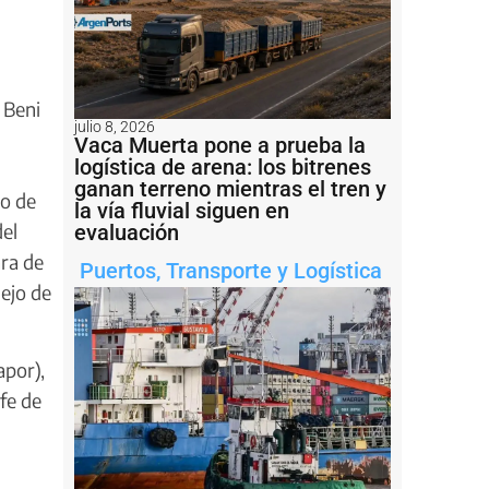
 Beni
julio 8, 2026
Vaca Muerta pone a prueba la
logística de arena: los bitrenes
ganan terreno mientras el tren y
io de
la vía fluvial siguen en
del
evaluación
ara de
Puertos
,
Transporte y Logística
ejo de
apor),
fe de