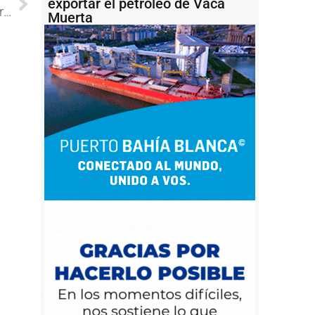
exportar el petróleo de Vaca
Massa y Susbielles acordaron la financiación para los accesos al puerto de Bahía Blanca
Muerta