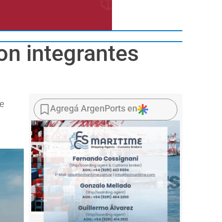
on integrantes
le
Agregá ArgenPorts en