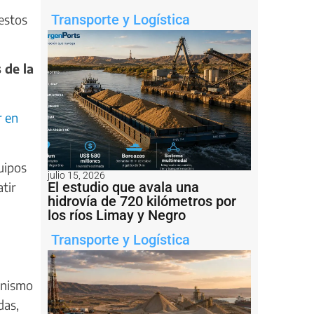
estos
Transporte y Logística
 de la
r en
uipos
julio 15, 2026
El estudio que avala una
tir
hidrovía de 720 kilómetros por
los ríos Limay y Negro
Transporte y Logística
anismo
das,