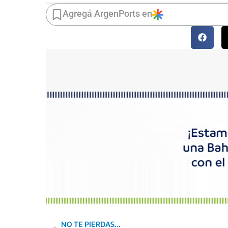
Agregá ArgenPorts en
NO TE PIERDAS...