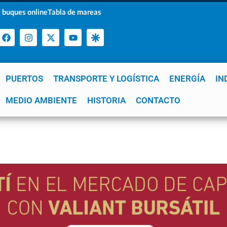
 buques online
Tabla de mareas
PUERTOS
TRANSPORTE Y LOGÍSTICA
ENERGÍA
IN
a
MEDIO AMBIENTE
YPF
GNL
Mar del Plata
HISTORIA
Patagonia
CONTACTO
Quequén
e