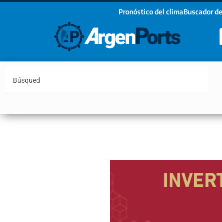
Pronóstico del clima
Buscador de
¡Sumate a nuestro Newsletter!
Nombre
Apellidos
Email
Argentina
Vaca Muerta
Hidrovía
Bahía Blanc
Estoy de acuerdo con las condiciones y políticas d
privacidad.