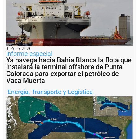
a
r
p
o
r
s
u
s
p
julio 16, 2026
r
Informe especial
o
Ya navega hacia Bahía Blanca la flota que
p
instalará la terminal offshore de Punta
i
Colorada para exportar el petróleo de
o
Vaca Muerta
s
m
Energía
,
Transporte y Logística
e
d
i
o
s
¿
P
u