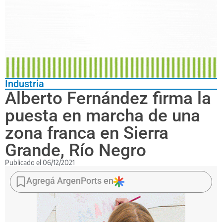
Industria
Alberto Fernández firma la
puesta en marcha de una
zona franca en Sierra
Grande, Río Negro
Publicado el
06/12/2021
La
medida
Agregá ArgenPorts en
fortalece
el
proyecto
de