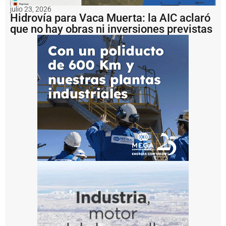
a
julio 23, 2026
d
Hidrovía para Vaca Muerta: la AIC aclaró
e
que no hay obras ni inversiones previstas
U
S
D
1
.
2
m
il
l
o
n
e
s
a
l
b
u
q
u
e
H
a