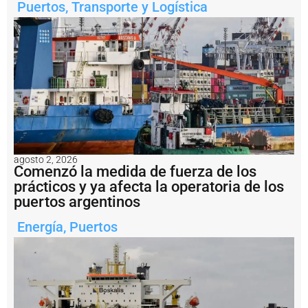
Puertos
,
Transporte y Logística
d
e
l
a
m
i
n
e
rí
a
a
r
g
agosto 2, 2026
e
Comenzó la medida de fuerza de los
n
prácticos y ya afecta la operatoria de los
ti
puertos argentinos
n
a
Energía
,
Puertos
?
P
e
s
c
a