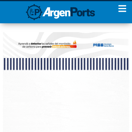
¡Sumate a nuestro
Newsletter!
Nombre
Apellidos
Email
Estoy de acuerdo con las
condiciones y políticas de
privacidad.