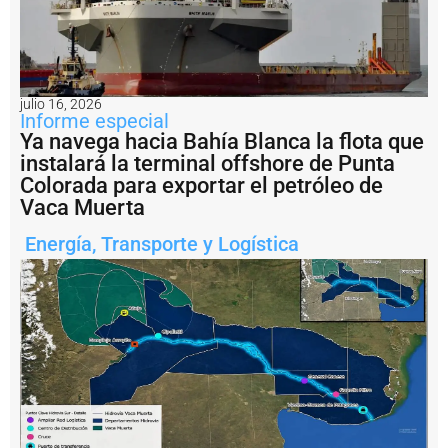
il
e
g
a
l:
A
julio 16, 2026
r
Informe especial
g
Ya navega hacia Bahía Blanca la flota que
e
instalará la terminal offshore de Punta
n
ti
Colorada para exportar el petróleo de
n
Vaca Muerta
a
i
Energía
,
Transporte y Logística
m
p
u
s
o
u
n
a
m
u
lt