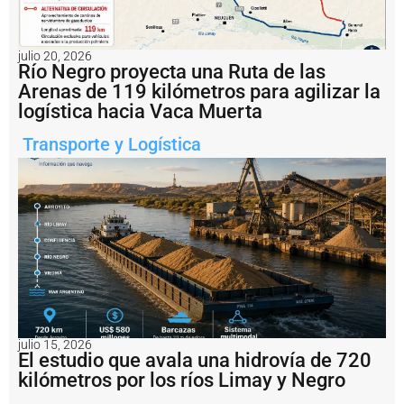
o
n
v
e
julio 20, 2026
Río Negro proyecta una Ruta de las
r
ti
Arenas de 119 kilómetros para agilizar la
r
logística hacia Vaca Muerta
s
e
Transporte y Logística
r
e
a
l
m
e
n
t
e
e
n
s
julio 15, 2026
a
El estudio que avala una hidrovía de 720
li
kilómetros por los ríos Limay y Negro
d
a