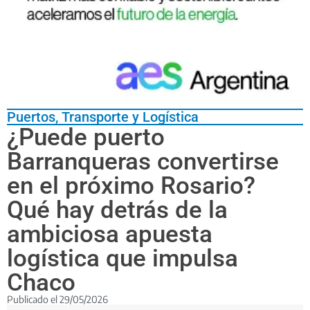
Puertos
,
Transporte y Logística
¿Puede puerto
Barranqueras convertirse
en el próximo Rosario?
Qué hay detrás de la
ambiciosa apuesta
logística que impulsa
Chaco
Publicado el
29/05/2026