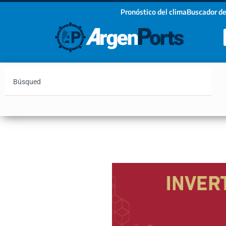
Pronóstico del clima
Buscador de
¡Sumate a nuestro Newsletter!
Nombre
Apellidos
Email
Argentina
Vaca Muerta
Hidrovía
Bahía Blanc
Estoy de acuerdo con las condiciones y políticas d
privacidad.