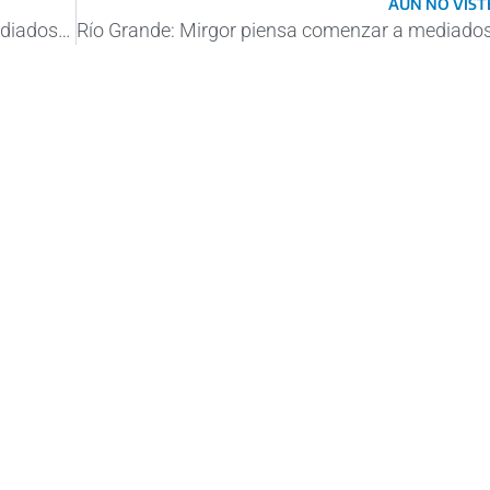
AÚN NO VISTE
Río Grande: Mirgor piensa comenzar a mediados de 2024 la construcción del puerto