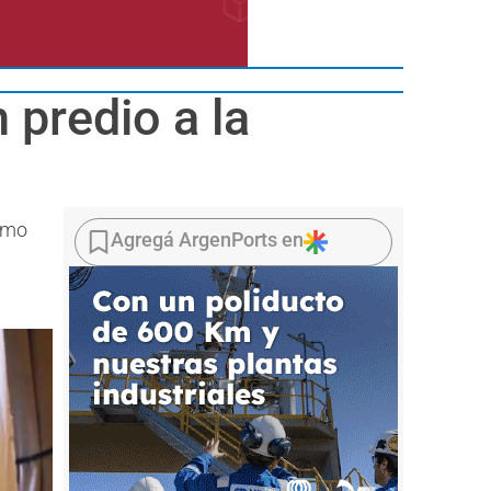
 predio a la
ismo
Agregá ArgenPorts en