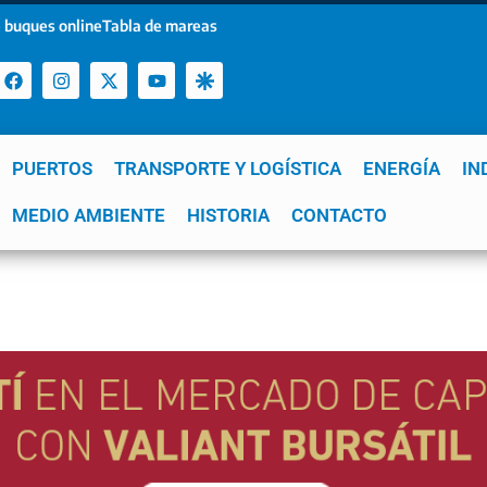
 buques online
Tabla de mareas
PUERTOS
TRANSPORTE Y LOGÍSTICA
ENERGÍA
IN
a
MEDIO AMBIENTE
YPF
GNL
Mar del Plata
HISTORIA
Patagonia
CONTACTO
Quequén
e