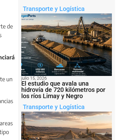
Transporte y Logística
rte de
s
nciará
te un
julio 15, 2026
El estudio que avala una
hidrovía de 720 kilómetros por
los ríos Limay y Negro
ancias
Transporte y Logística
tareas
tipo