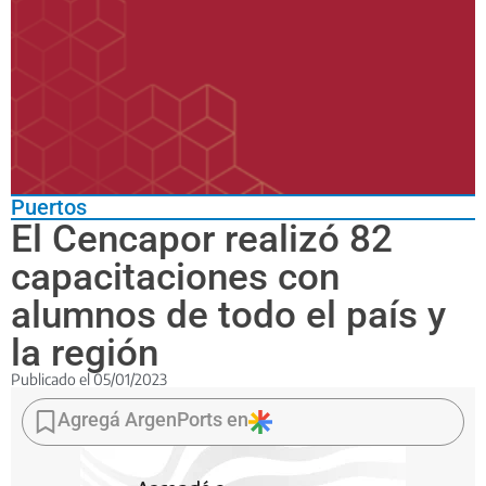
Puertos
El Cencapor realizó 82
capacitaciones con
alumnos de todo el país y
la región
Publicado el
05/01/2023
NULL
Agregá ArgenPorts en