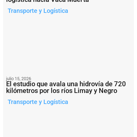
Transporte y Logística
julio 15, 2026
El estudio que avala una hidrovía de 720
kilómetros por los ríos Limay y Negro
Notas
Transporte y Logística
relacionadas
P
u
e
r