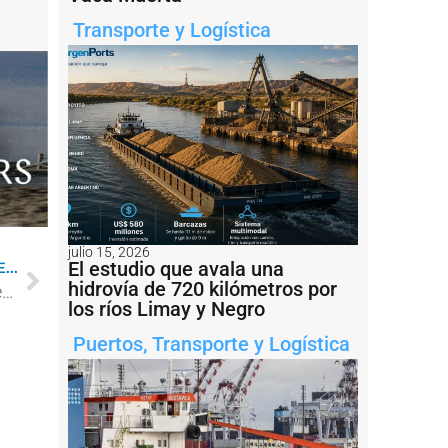
Transporte y Logística
julio 15, 2026
El estudio que avala una
...
hidrovía de 720 kilómetros por
Puerto Rosales inauguró un monumento a los veteranos y caídos en la Guerra de Malvinas
los ríos Limay y Negro
Puertos
,
Transporte y Logística