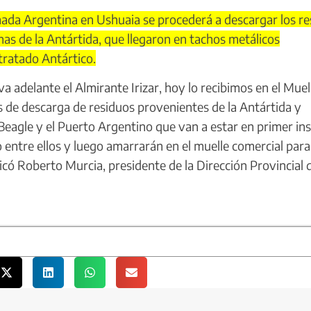
mada Argentina en Ushuaia se procederá a descargar los r
as de la Antártida, que llegaron en tachos metálicos
tratado Antártico.
adelante el Almirante Irizar, hoy lo recibimos en el Muel
s de descarga de residuos provenientes de la Antártida y
Beagle y el Puerto Argentino que van a estar en primer in
entre ellos y luego amarrarán en el muelle comercial para
licó Roberto Murcia, presidente de la Dirección Provincial 