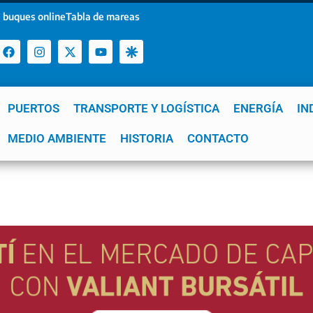
 buques online
Tabla de mareas
PUERTOS
TRANSPORTE Y LOGÍSTICA
ENERGÍA
IN
a
MEDIO AMBIENTE
YPF
GNL
Mar del Plata
HISTORIA
Patagonia
CONTACTO
Quequén
e