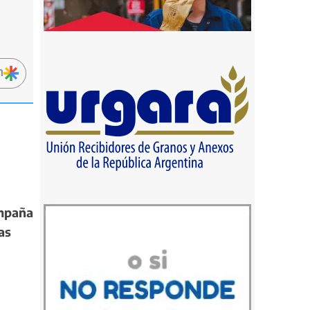
n
ampaña
as