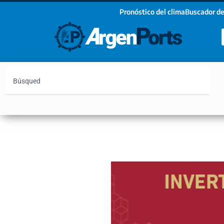
Pronóstico del clima
Buscador de
¡Sumate a nuestro Newsletter!
Nombre
Apellidos
Email
Argentina
Vaca Muerta
Hidrovía
Bahía Blanc
Estoy de acuerdo con las condiciones y políticas d
privacidad.