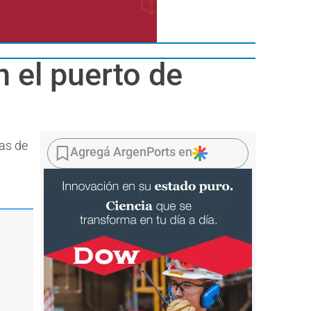
n el puerto de
nas de
Agregá ArgenPorts en