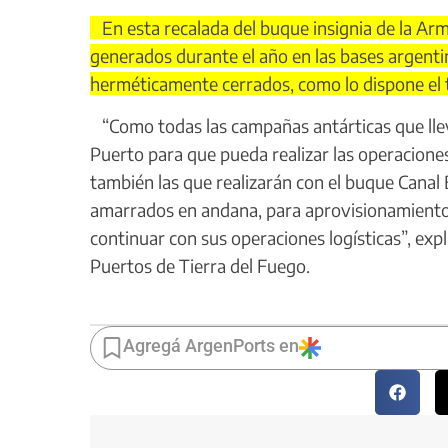
En esta recalada del buque insignia de la Ar
generados durante el año en las bases argentin
herméticamente cerrados, como lo dispone el 
“Como todas las campañas antárticas que lleva 
Puerto para que pueda realizar las operacione
también las que realizarán con el buque Canal 
amarrados en andana, para aprovisionamiento 
continuar con sus operaciones logísticas”, exp
Puertos de Tierra del Fuego.
Agregá ArgenPorts en