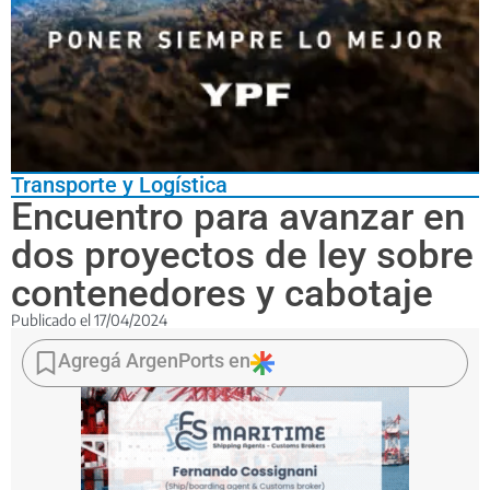
Transporte y Logística
Encuentro para avanzar en
dos proyectos de ley sobre
contenedores y cabotaje
Publicado el
17/04/2024
La
reunión
Agregá ArgenPorts en
fue
impulsada
por
AIMAS
y
participaron