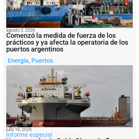
E
n
i
m
á
g
agosto 2, 2026
e
Comenzó la medida de fuerza de los
n
prácticos y ya afecta la operatoria de los
e
puertos argentinos
s
:
Energía
,
Puertos
fi
n
a
li
z
ó
e
n
B
a
h
í
a
julio 16, 2026
Informe especial
B