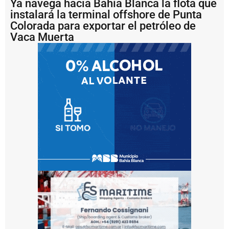
l
Ya navega hacia Bahía Blanca la flota que
a
instalará la terminal offshore de Punta
n
Colorada para exportar el petróleo de
c
Vaca Muerta
a
e
l
o
p
e
r
a
ti
v
o
d
e
p
u
e
s
t
a
a
fl