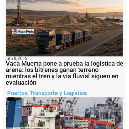
2
m
il
l
o
n
e
s
a
l
b
julio 8, 2026
u
Vaca Muerta pone a prueba la logística de
q
arena: los bitrenes ganan terreno
u
e
mientras el tren y la vía fluvial siguen en
H
evaluación
a
i
Puertos
,
Transporte y Logística
X
i
a
n
g
2