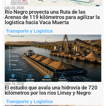
e
n
julio 20, 2026
ti
Río Negro proyecta una Ruta de las
n
Arenas de 119 kilómetros para agilizar la
a
logística hacia Vaca Muerta
i
m
Transporte y Logística
p
u
s
o
u
n
a
m
u
lt
a
d
e
julio 15, 2026
U
El estudio que avala una hidrovía de 720
S
kilómetros por los ríos Limay y Negro
D
1
Transporte y Logística
.