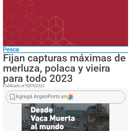
Pesca
Fijan capturas máximas de
merluza, polaca y vieira
para todo 2023
Publicado el
19/01/2023
La
medida
Agregá ArgenPorts en
se
plasmó
en
la
disposición
1/2023